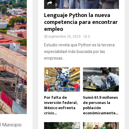
D
A
Lenguaje Python la nueva
competencia para encontrar
empleo
septiembre 20, 2023
0
Estudio revela que Python es la tercera
especialidad más buscada por las
empresas...
Por falta de
Sumó 61.9 millones
inversión federal,
de personas la
México enfrenta
población
crisis...
económicamente...
l Municipio