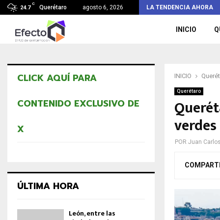
C
Advierten alza en explotación infantil en el…
Querétaro
agosto 6, 2026
LA TENDENCIA AHORA
24.7
INICIO
Q
CLICK AQUÍ PARA
INICIO
Querét
Querétaro
Querét
CONTENIDO EXCLUSIVO DE
verdes
X
POR
Juan Carlo
COMPART
ÚLTIMA HORA
León, entre las