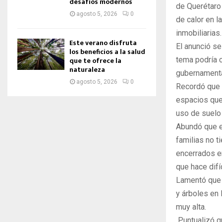
desafíos modernos
de Querétaro 
agosto 5, 2026
0
de calor en l
inmobiliarias.
Este verano disfruta
El anunció se
los beneficios a la salud
tema podría 
que te ofrece la
naturaleza
gubernamenta
agosto 5, 2026
0
Recordó que 
espacios que
uso de suelo
Abundó que es
familias no t
encerrados e
que hace difí
Lamentó que 
y árboles en 
muy alta.
Puntualizó q