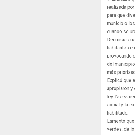
realizada po
para que dive
municipio lo
cuando se urb
Denunció que
habitantes c
provocando qu
del municipio
más priorizad
Explicó que 
apropiaron y 
ley. No es ne
social y la e
habilitado.
Lamentó que l
verdes, de lo