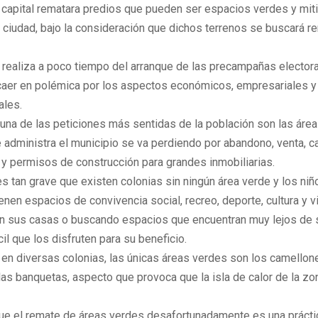
capital rematara predios que pueden ser espacios verdes y mitig
a ciudad, bajo la consideración que dichos terrenos se buscará r
 realiza a poco tiempo del arranque de las precampañas elector
caer en polémica por los aspectos económicos, empresariales y
les.
una de las peticiones más sentidas de la población son las área
 administra el municipio se va perdiendo por abandono, venta, 
 y permisos de construcción para grandes inmobiliarias.
 tan grave que existen colonias sin ningún área verde y los niñ
ienen espacios de convivencia social, recreo, deporte, cultura y v
n sus casas o buscando espacios que encuentran muy lejos de 
cil que los disfruten para su beneficio.
en diversas colonias, las únicas áreas verdes son los camellone
las banquetas, aspecto que provoca que la isla de calor de la z
ue el remate de áreas verdes desafortunadamente es una práct