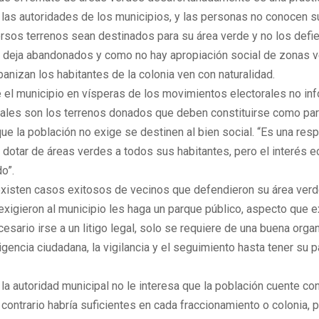
r las autoridades de los municipios, y las personas no conocen 
rsos terrenos sean destinados para su área verde y no los defie
s deja abandonados y como no hay apropiación social de zonas v
anizan los habitantes de la colonia ven con naturalidad.
 el municipio en vísperas de los movimientos electorales no inf
uales son los terrenos donados que deben constituirse como pa
e la población no exige se destinen al bien social. “Es una res
 dotar de áreas verdes a todos sus habitantes, pero el interés
o”.
existen casos exitosos de vecinos que defendieron su área verde
exigieron al municipio les haga un parque público, aspecto que e
cesario irse a un litigo legal, solo se requiere de una buena orga
xigencia ciudadana, la vigilancia y el seguimiento hasta tener su 
a autoridad municipal no le interesa que la población cuente co
 contrario habría suficientes en cada fraccionamiento o colonia, p