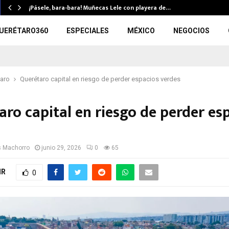
¡Pásele, bara-bara! Muñecas Lele con playera de…
UERÉTARO360
ESPECIALES
MÉXICO
NEGOCIOS
aro
Querétaro capital en riesgo de perder espacios verdes
aro capital en riesgo de perder es
s Machorro
junio 29, 2026
0
65
IR
0