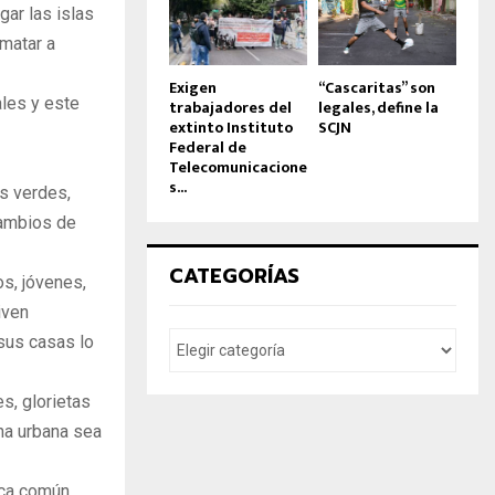
ar las islas
ematar a
Exigen
“Cascaritas” son
ales y este
trabajadores del
legales, define la
extinto Instituto
SCJN
Federal de
Telecomunicacione
s...
s verdes,
cambios de
CATEGORÍAS
os, jóvenes,
iven
sus casas lo
s, glorietas
ona urbana sea
ica común