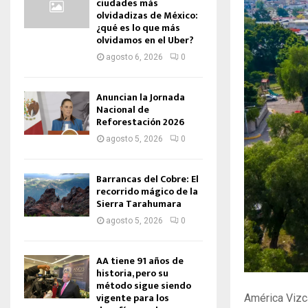
ciudades más
olvidadizas de México:
¿qué es lo que más
olvidamos en el Uber?
agosto 6, 2026
0
Anuncian la Jornada
Nacional de
Reforestación 2026
agosto 5, 2026
0
Barrancas del Cobre: El
recorrido mágico de la
Sierra Tarahumara
agosto 5, 2026
0
AA tiene 91 años de
historia, pero su
método sigue siendo
vigente para los
América Vizca