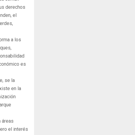
sus derechos
nden, el
erdes,
orma a los
rques,
ponsabilidad
 económico es
, se la
xiste en la
nización
parque
n áreas
ero el interés