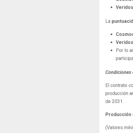
Verido
La
puntuació
Cosmoc
Verido
Por lo a
particip
Condiciones 
El contrato 
producción an
de 2031.
Producción 
(Valores mín