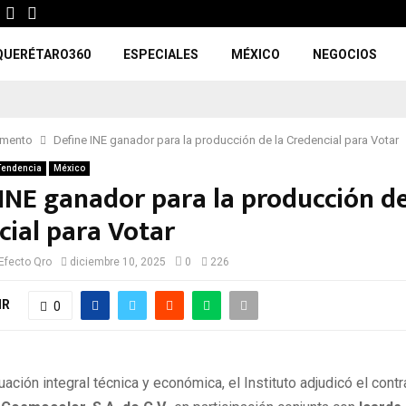
QUERÉTARO360
ESPECIALES
MÉXICO
NEGOCIOS
omento
Define INE ganador para la producción de la Credencial para Votar
Tendencia
México
 INE ganador para la producción de
cial para Votar
Efecto Qro
diciembre 10, 2025
0
226
IR
0
uación integral técnica y económica, el Instituto adjudicó el contr