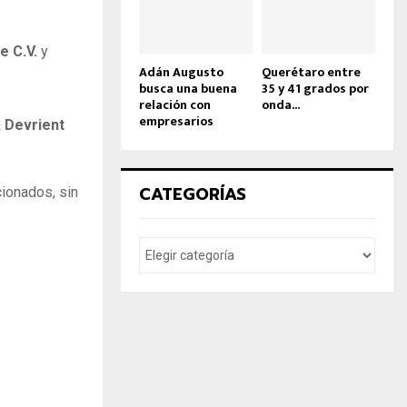
de C.V.
y
Adán Augusto
Querétaro entre
busca una buena
35 y 41 grados por
relación con
onda...
empresarios
 Devrient
CATEGORÍAS
ionados, sin