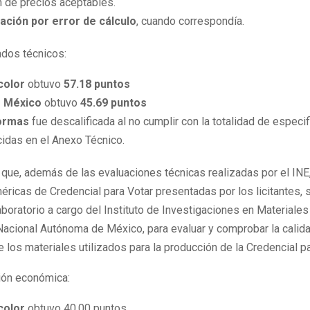
n de precios aceptables.
cación por error de cálculo
, cuando correspondía.
ados técnicos:
color
obtuvo
57.18 puntos
s México
obtuvo
45.69 puntos
Formas
fue descalificada al no cumplir con la totalidad de especi
idas en el Anexo Técnico.
que, además de las evaluaciones técnicas realizadas por el INE,
ricas de Credencial para Votar presentadas por los licitantes, 
boratorio a cargo del Instituto de Investigaciones en Materiales
Nacional Autónoma de México, para evaluar y comprobar la calid
e los materiales utilizados para la producción de la Credencial pa
ción económica:
color
obtuvo 40.00 puntos