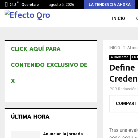
C
Querétaro
agosto 5, 2026
LA TENDENCIA AHORA
24.2
INICIO
CLICK AQUÍ PARA
INICIO
Al m
Al momento
En 
Define
CONTENIDO EXCLUSIVO DE
Creden
X
POR
Redacción 
COMPART
ÚLTIMA HORA
Tras una eval
Anuncian la Jornada