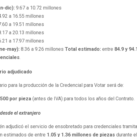
un-dic):
9.67 a 10.72 millones
4.92 a 16.55 millones
7.60 a 19.51 millones
8.17 a 20.13 millones
6.21 a 17.97 millones
ene-may):
8.36 a 9.26 millones
Total estimado:
entre
84.9 y 94.
enciales
.
ario adjudicado
tario para la producción de la Credencial para Votar será de:
500 por pieza
(antes de IVA) para todos los años del Contrato.
desde el extranjero
ién adjudicó el servicio de ensobretado para credenciales trami
con estimados de entre
1.05 y 1.36 millones de piezas
durante e