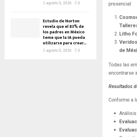
agosto 5, 2026
0
presencial:
Cosmoco
Estudio de Norton
Tallere
revela que el 83% de
los padres en México
Litho F
teme que la IA pueda
Veridos
utilizarse para crear...
de Méx
agosto 5, 2026
0
Todas las em
encontrarse i
Resultados d
Conforme a la
Análisis
Evaluac
Evalua