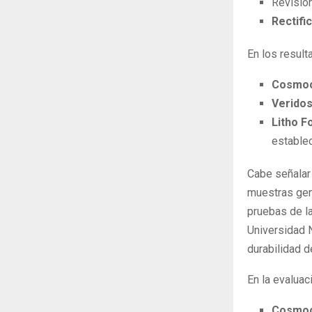
Revisió
Rectifi
En los result
Cosmo
Verido
Litho 
establec
Cabe señalar 
muestras gené
pruebas de la
Universidad 
durabilidad d
En la evalua
Cosmo