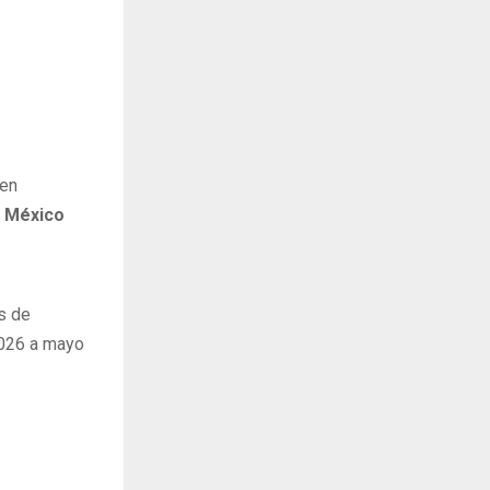
 en
e México
s de
 2026 a mayo