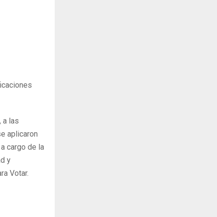
ficaciones
 a las
se aplicaron
 a cargo de la
ad y
ra Votar.