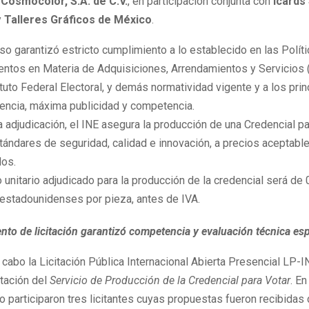
a
Cosmocolor, S.A. de C.V.
, en participación conjunta con
Icards 
y
Talleres Gráficos de México
.
so garantizó estricto cumplimiento a lo establecido en las Polít
entos en Materia de Adquisiciones, Arrendamientos y Servicio
ituto Federal Electoral, y demás normatividad vigente y a los pri
encia, máxima publicidad y competencia.
 adjudicación, el INE asegura la producción de una Credencial pa
tándares de seguridad, calidad e innovación, a precios aceptabl
dos.
o unitario adjudicado para la producción de la credencial será de
estadounidenses por pieza, antes de IVA.
nto de licitación garantizó competencia y evaluación técnica es
a cabo la Licitación Pública Internacional Abierta Presencial LP
atación del
Servicio de Producción de la Credencial para Votar
. En
 participaron tres licitantes cuyas propuestas fueron recibidas