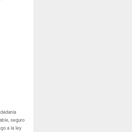
udadanía
able, seguro
go a la ley.