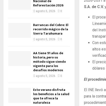
2026-2031 
Nacional de
Reforestación 2026
S.A. de C.V.
agosto 5, 2026
0
El proce
Lineami
Barrancas del Cobre: El
recorrido mágico de la
del Inst
Sierra Tarahumara
transpar
agosto 5, 2026
0
Con esta
altos es
AA tiene 91 años de
verifica
historia, pero su
método sigue siendo
El preci
vigente para los
dólares 
desafíos modernos
agosto 5, 2026
0
El procedimie
Este verano disfruta
El INE llevó 
los beneficios a la salud
para la contr
que te ofrece la
naturaleza
procedimiento