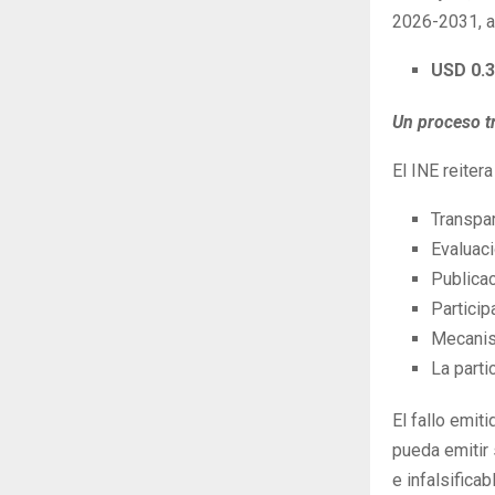
2026-2031, a 
USD 0.3
Un proceso tr
El INE reiter
Transpar
Evaluaci
Publicac
Particip
Mecanis
La parti
El fallo emit
pueda emitir
e infalsifica