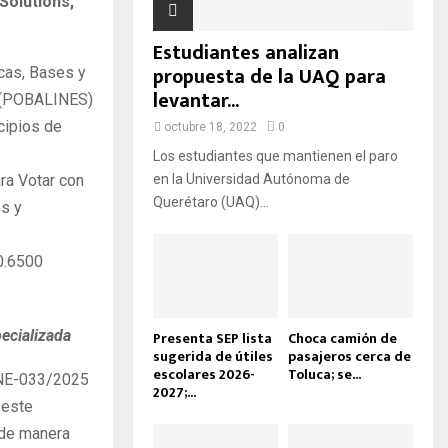
Solutions,
D
A
Estudiantes analizan
propuesta de la UAQ para
icas, Bases y
levantar...
s (POBALINES)
ncipios de
octubre 18, 2022
0
Los estudiantes que mantienen el paro
ra Votar con
en la Universidad Autónoma de
Querétaro (UAQ)...
es y
 0.6500
pecializada
Presenta SEP lista
Choca camión de
sugerida de útiles
pasajeros cerca de
escolares 2026-
Toluca; se...
-INE-033/2025
2027;...
 este
 de manera