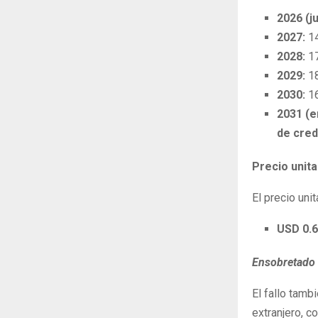
2026 (j
2027:
1
2028:
1
2029:
1
2030:
1
2031 (
de cred
Precio unit
El precio uni
USD 0.6
Ensobretado 
El fallo tamb
extranjero, 