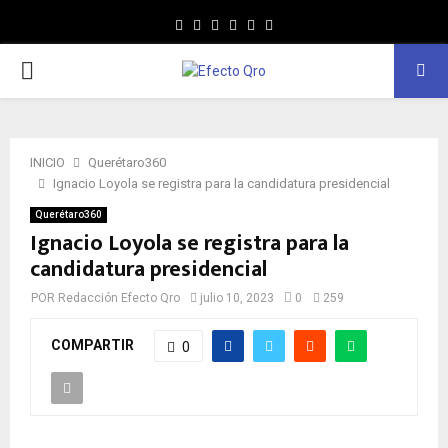
Facebook
Twitter
Instagram
Youtube
Whatsapp
MENÚ
PRINCIPAL
INICIO
Querétaro360
Ignacio Loyola se registra para la candidatura presidencial
Querétaro360
Ignacio Loyola se registra para la
candidatura presidencial
POR
Redacción Efecto Qro
julio 10, 2023
0
259
COMPARTIR
0