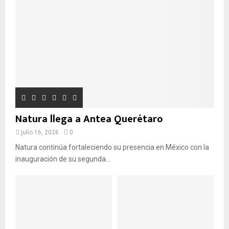
:
U
E
D
A
Natura llega a Antea Querétaro
julio 16, 2026
0
Natura continúa fortaleciendo su presencia en México con la
inauguración de su segunda...