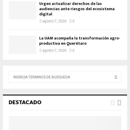
Urgen actualizar derechos de las
audiencias ante riesgos del ecosistema
digital
agosto 7, 2026
0
La UAM acompaña la transformación agro-
productiva en Querétaro
agosto 7, 2026
0
B
ú
s
B
q
u
Ú
DESTACADO
e
d
S
a
d
Q
e