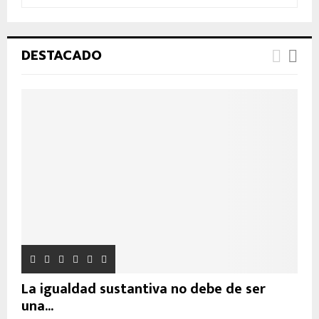
ú
s
B
q
u
Ú
DESTACADO
e
d
S
a
d
Q
e
:
U
E
D
A
La igualdad sustantiva no debe de ser
una...