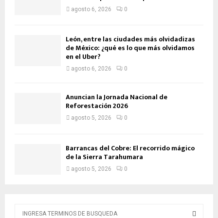
agosto 6, 2026
0
León, entre las ciudades más olvidadizas
de México: ¿qué es lo que más olvidamos
en el Uber?
agosto 6, 2026
0
Anuncian la Jornada Nacional de
Reforestación 2026
agosto 5, 2026
0
Barrancas del Cobre: El recorrido mágico
de la Sierra Tarahumara
agosto 5, 2026
0
B