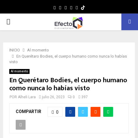
Facebook
Twitter
Instagram
Youtube
Whatsapp
MENÚ
PRINCIPAL
INICIO
Al momento
En Querétaro Bodies, el cuerpo humano como nunca lo habías
visto
Al momento
En Querétaro Bodies, el cuerpo humano
como nunca lo habías visto
POR
Alheli Lara
julio 26, 2023
0
397
COMPARTIR
0