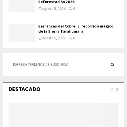
Reforestación 2026
agosto 5, 2026
0
Barrancas del Cobre: El recorrido mágico
de la Sierra Tarahumara
agosto 5, 2026
0
B
ú
s
B
q
u
Ú
DESTACADO
e
d
S
a
d
Q
e
:
U