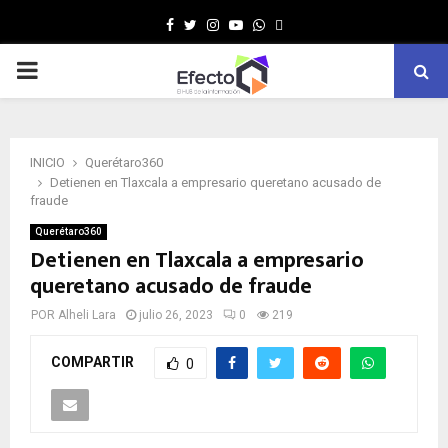
Facebook
Twitter
Instagram
Youtube
Whatsapp
MENÚ
PRINCIPAL
INICIO
Querétaro360
Detienen en Tlaxcala a empresario queretano acusado de
fraude
Querétaro360
Detienen en Tlaxcala a empresario
queretano acusado de fraude
POR
Alheli Lara
julio 26, 2023
0
219
COMPARTIR
0