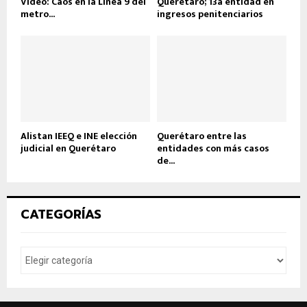
Vídeo: Caos en la Línea 9 del
Querétaro; 13a entidad en
metro...
ingresos penitenciarios
Alistan IEEQ e INE elección
Querétaro entre las
judicial en Querétaro
entidades con más casos
de...
CATEGORÍAS