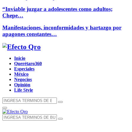
“Inviable juzgar a adolescentes como adultos;
Chepe…
Manifestaciones, inconformidades y hartazgo por
apagones constantes…
Facebook
Twitter
Instagram
Youtube
Whatsapp
Inicio
Querétaro360
Especiales
México
Negocios
Opinión
Life Style
Búsqueda
Búsqueda
de:
Menú
Principal
Búsqueda
Búsqueda
de: