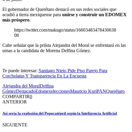
El gobernador de Querétaro destacó en sus redes sociales que
acudió a tierra mexiquense para
unirse y construir un EDOMEX
más próspero
.
https://twitter.com/makugo/status/16603483478430638
08
Cabe señalar que la priísta Alejandra del Moral se enfrentará en las
urnas a la candidata de Morena Delfina Gómez.
Te puede interesar:
Santiago Nieto Pide Piso Parejo Para
Corcholatas Y Transparencia En La Encuesta
Alejandra del Moral
Delfina
Gómez
Destacado
Edomex
elecciones
Mauricio Kuri
PAN
Querétaro
COMPARTIR
0
ANTERIOR
Así sería la explosión del Popocatépetl según la Inteligencia Artificial
SIGUIENTE