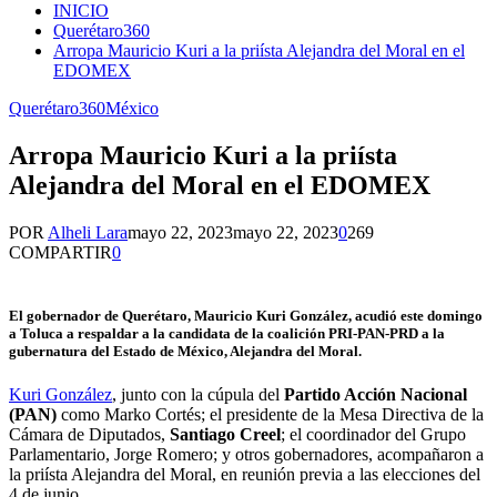
INICIO
Querétaro360
Arropa Mauricio Kuri a la priísta Alejandra del Moral en el
EDOMEX
Querétaro360
México
Arropa Mauricio Kuri a la priísta
Alejandra del Moral en el EDOMEX
POR
Alheli Lara
mayo 22, 2023
mayo 22, 2023
0
269
COMPARTIR
0
El gobernador de Querétaro,
Mauricio Kuri González
, acudió este domingo
a Toluca a respaldar a la candidata de la coalición PRI-PAN-PRD a la
gubernatura del Estado de México
, Alejandra del Moral
.
Kuri González
, junto con la cúpula del
Partido Acción Nacional
(PAN)
como Marko Cortés; el presidente de la Mesa Directiva de la
Cámara de Diputados,
Santiago Creel
; el coordinador del Grupo
Parlamentario, Jorge Romero; y otros gobernadores, acompañaron a
la priísta Alejandra del Moral, en reunión previa a las elecciones del
4 de junio.