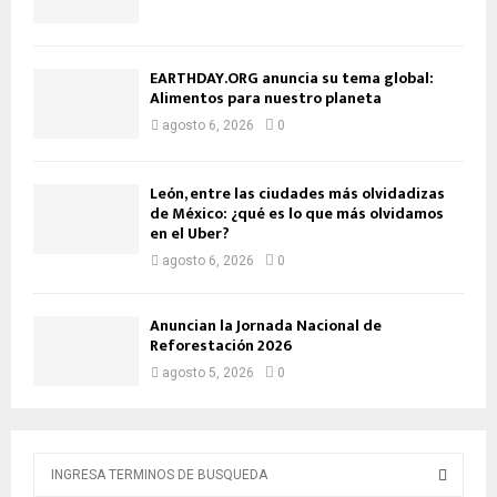
EARTHDAY.ORG anuncia su tema global:
Alimentos para nuestro planeta
agosto 6, 2026
0
León, entre las ciudades más olvidadizas
de México: ¿qué es lo que más olvidamos
en el Uber?
agosto 6, 2026
0
Anuncian la Jornada Nacional de
Reforestación 2026
agosto 5, 2026
0
B
ú