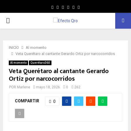
Facebook
Twitter
Instagram
Youtube
Whatsapp
MENÚ
PRINCIPAL
INICIO
Al momento
Veta Querétaro al cantante Gerardo Ortiz por narcocorridos
Al momento
Querétaro360
Veta Querétaro al cantante Gerardo
Ortiz por narcocorridos
POR
Marlene
mayo 18, 2026
0
262
COMPARTIR
0