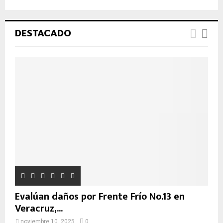
s
B
q
u
Ú
DESTACADO
e
d
S
a
d
Q
e
:
U
E
D
A
Evalúan daños por Frente Frío No.13 en
Veracruz,...
noviembre 10, 2025
0