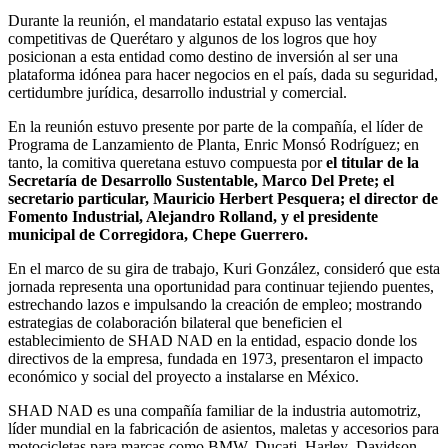
Durante la reunión
, el mandatario estatal expuso las ventajas
competitivas de
Querétaro
y algunos de los logros que hoy
posicionan a esta entidad como destino de inversión al ser una
plataforma idónea para hacer negocios en el país, dad
a
su s
eguridad,
certidumbre jurídica,
desarrollo industrial y comercial.
En la reunión estuvo presente por parte de la compañía, el líder de
Progr
ama de Lanzamiento de Planta, Enric Monsó Rodríguez; en
tanto, la comitiva queretana estuvo compuesta por
el titular de la
Secretaría de Desarrollo Sustentable, Marco Del Prete; el
secretario
p
articular, Mauricio Herbert Pesquera; el director de
Fomento Industrial, Alejandro Rolland, y el presidente
municipal de Corregidora,
Chepe
Guerrero.
En el marco de su
gira de trabajo
, Kuri González, consideró que esta
jornada representa una oportunidad para continuar tejiendo puentes,
estrechando lazos e impulsando la creación de empleo; mostrando
estrategias de colaboración bilateral que beneficien el
establecimiento de SHAD NAD en la entidad, espacio donde los
directivos de la empresa, fundada en 1973, presentaron el
i
mpacto
económico y social del proyecto a instalarse en México
.
S
HA
D NAD es una compañía familiar de la industria automotriz,
líder mundial en la fabricación de asientos, maletas y accesorios para
motocicletas para marcas como BMW, Ducati, Harley
–
Davidson,