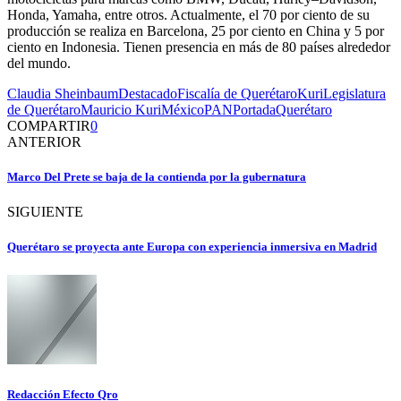
Honda, Yamaha, entre otros. Actualmente
,
el 70 por ciento de su
producción se realiza en Barcelona, 25 por ciento en China y 5 por
ciento en Indonesia. Tienen presencia en más de 80 países alrededor
del mundo.
Claudia Sheinbaum
Destacado
Fiscalía de Querétaro
Kuri
Legislatura
de Querétaro
Mauricio Kuri
México
PAN
Portada
Querétaro
COMPARTIR
0
ANTERIOR
Marco Del Prete se baja de la contienda por la gubernatura
SIGUIENTE
Querétaro se proyecta ante Europa con experiencia inmersiva en Madrid
Redacción Efecto Qro