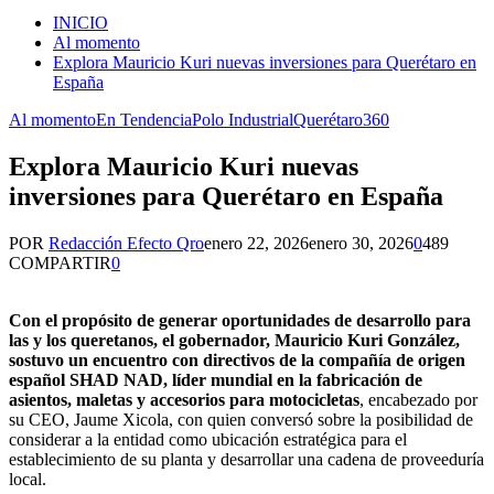
INICIO
Al momento
Explora Mauricio Kuri nuevas inversiones para Querétaro en
España
Al momento
En Tendencia
Polo Industrial
Querétaro360
Explora Mauricio Kuri nuevas
inversiones para Querétaro en España
POR
Redacción Efecto Qro
enero 22, 2026
enero 30, 2026
0
489
COMPARTIR
0
Con el propósito de generar oportunidades de desarrollo para
las y los queretanos, el gobernador, Mauricio Kuri González,
sostuvo un encuentro con directivos de la compañía de origen
español SHAD NAD, líder mundial en la fabricación de
asientos, maletas y accesorios para motocicletas
, encabezado por
su CEO, Jaume Xicola, con quien conversó sobre la posibilidad de
considerar a
la entidad
como ubicación estratégica para el
establecimiento de su planta y desarrollar una cadena de proveeduría
local.