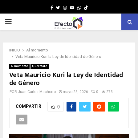
Facebook
Twitter
Instagram
Youtube
Whatsapp
MENÚ
PRINCIPAL
INICIO
Al momento
Veta Mauricio Kuri la Ley de Identidad de Género
Al momento
Querétaro
Veta Mauricio Kuri la Ley de Identidad
de Género
POR
Juan Carlos Machorro
mayo 25, 2026
0
273
COMPARTIR
0