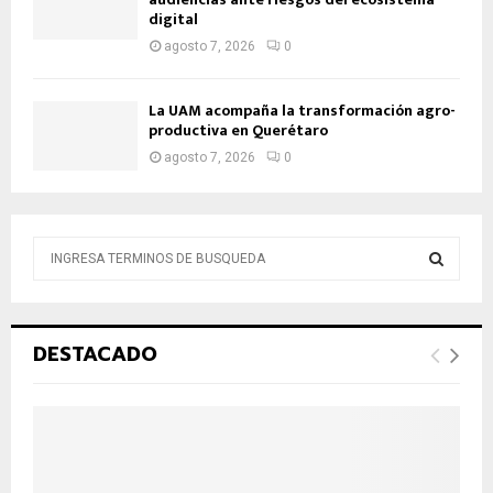
digital
agosto 7, 2026
0
La UAM acompaña la transformación agro-
productiva en Querétaro
agosto 7, 2026
0
B
ú
s
B
q
u
Ú
DESTACADO
e
d
S
a
d
Q
e
:
U