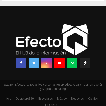
@2025 - EfectoQro. Todos los derechos reservados. Área 91 Comunicación
y Meppa Consulting
Inicio
Querétaro360
Especiales
México
Negocios
Opinión
Life Style