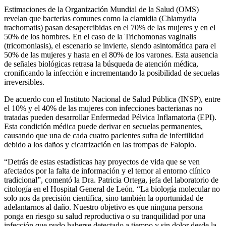
Estimaciones de la Organización Mundial de la Salud (OMS)
revelan que bacterias comunes como la clamidia (Chlamydia
trachomatis) pasan desapercibidas en el 70% de las mujeres y en el
50% de los hombres. En el caso de la Trichomonas vaginalis
(tricomoniasis), el escenario se invierte, siendo asintomática para el
50% de las mujeres y hasta en el 80% de los varones. Esta ausencia
de señales biológicas retrasa la búsqueda de atención médica,
cronificando la infección e incrementando la posibilidad de secuelas
irreversibles.
De acuerdo con el Instituto Nacional de Salud Pública (INSP), entre
el 10% y el 40% de las mujeres con infecciones bacterianas no
tratadas pueden desarrollar Enfermedad Pélvica Inflamatoria (EPI).
Esta condición médica puede derivar en secuelas permanentes,
causando que una de cada cuatro pacientes sufra de infertilidad
debido a los daños y cicatrización en las trompas de Falopio.
“Detrás de estas estadísticas hay proyectos de vida que se ven
afectados por la falta de información y el temor al entorno clínico
tradicional”, comentó la Dra. Patricia Ortega, jefa del laboratorio de
citología en el Hospital General de León. “La biología molecular no
solo nos da precisión científica, sino también la oportunidad de
adelantarnos al daño. Nuestro objetivo es que ninguna persona
ponga en riesgo su salud reproductiva o su tranquilidad por una
infección que pudo haberse detectado a tiempo y sin dolor desde la