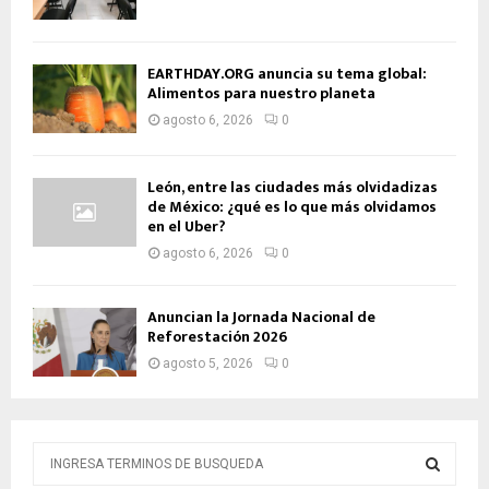
EARTHDAY.ORG anuncia su tema global:
Alimentos para nuestro planeta
agosto 6, 2026
0
León, entre las ciudades más olvidadizas
de México: ¿qué es lo que más olvidamos
en el Uber?
agosto 6, 2026
0
Anuncian la Jornada Nacional de
Reforestación 2026
agosto 5, 2026
0
B
ú