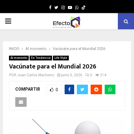
Facebook
Twitter
Instagram
Youtube
Whatsapp
MENÚ
PRINCIPAL
INICIO
Al momento
Vacúnate para el Mundial 2026
Al momento
En Tendencia
Life Style
Vacúnate para el Mundial 2026
POR
Juan Carlos Machorro
junio 5, 2026
0
214
COMPARTIR
0