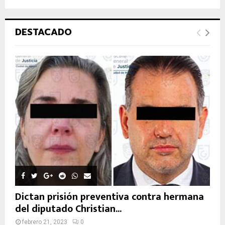
s
B
q
u
Ú
DESTACADO
e
d
S
a
d
Q
e
:
U
E
D
A
Dictan prisión preventiva contra hermana
del diputado Christian...
febrero 21, 2023
0