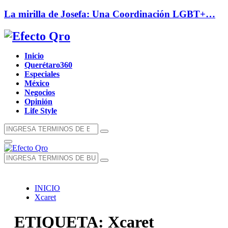
La mirilla de Josefa: Una Coordinación LGBT+…
Facebook
Twitter
Instagram
Youtube
Whatsapp
Inicio
Querétaro360
Especiales
México
Negocios
Opinión
Life Style
Búsqueda
Búsqueda
de:
Menú
Principal
Búsqueda
Búsqueda
de:
INICIO
Xcaret
ETIQUETA: Xcaret