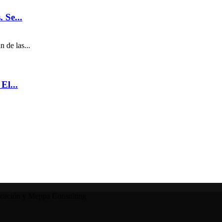
 Se...
 de las...
El...
icación y Meppa Consulting