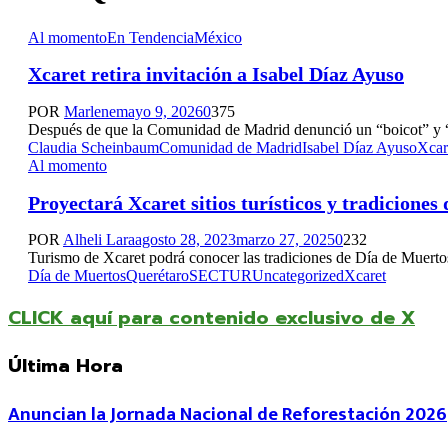
Al momento
En Tendencia
México
Xcaret retira invitación a Isabel Díaz Ayuso
POR
Marlene
mayo 9, 2026
0
375
Después de que la Comunidad de Madrid denunció un “boicot” y “am
Claudia Scheinbaum
Comunidad de Madrid
Isabel Díaz Ayuso
Xcar
Al momento
Proyectará Xcaret sitios turísticos y tradiciones
POR
Alheli Lara
agosto 28, 2023
marzo 27, 2025
0
232
Turismo de Xcaret podrá conocer las tradiciones de Día de Muertos
Día de Muertos
Querétaro
SECTUR
Uncategorized
Xcaret
CLICK aquí para contenido exclusivo de X
Última Hora
Anuncian la Jornada Nacional de Reforestación 2026