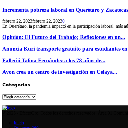
Incrementa pobreza laboral en Querétaro y Zacatecas.
febrero 22, 2023
febrero 22, 2023
0
En Querétaro, la pandemia impactó en la participación laboral, más aún
Opinión: El Futuro del Trabajo; Reflexiones en un...
Anuncia Kuri transporte gratuito para estudiantes en 
Falleció Talina Fernández a los 78 años de...
Avon crea un centro de investigación en Celaya...
Categorías
Categorías
Facebook
Twitter
Instagram
Youtube
Whatsapp
@2025 - EfectoQro. Todos los derechos reservados. Área 91 Comun
Inicio
Querétaro360