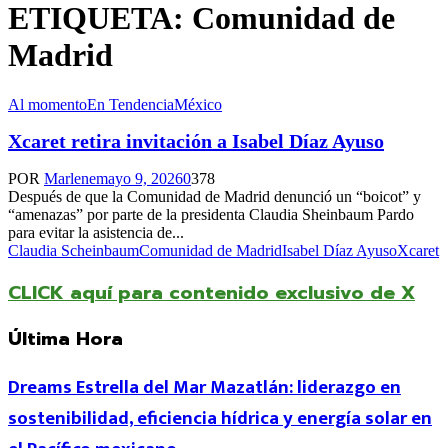
ETIQUETA: Comunidad de
Madrid
Al momento
En Tendencia
México
Xcaret retira invitación a Isabel Díaz Ayuso
POR
Marlene
mayo 9, 2026
0
378
Después de que la Comunidad de Madrid denunció un “boicot” y
“amenazas” por parte de la presidenta Claudia Sheinbaum Pardo
para evitar la asistencia de...
Claudia Scheinbaum
Comunidad de Madrid
Isabel Díaz Ayuso
Xcaret
CLICK aquí para contenido exclusivo de X
Última Hora
Dreams Estrella del Mar Mazatlán: liderazgo en
sostenibilidad, eficiencia hídrica y energía solar en