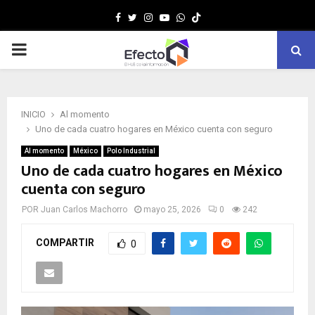
Facebook
Twitter
Instagram
Youtube
Whatsapp
MENÚ
PRINCIPAL
INICIO
Al momento
Uno de cada cuatro hogares en México cuenta con seguro
Al momento
México
Polo Industrial
Uno de cada cuatro hogares en México
cuenta con seguro
POR
Juan Carlos Machorro
mayo 25, 2026
0
242
COMPARTIR
0