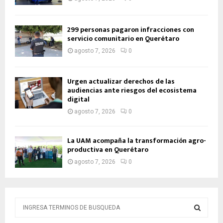
299 personas pagaron infracciones con
servicio comunitario en Querétaro
agosto 7, 2026
0
Urgen actualizar derechos de las
audiencias ante riesgos del ecosistema
digital
agosto 7, 2026
0
La UAM acompaña la transformación agro-
productiva en Querétaro
agosto 7, 2026
0
B
ú