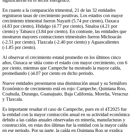
significativas en el sector energético.
En cuanto a la comparación trimestral, 21 de las 32 entidades
registraron tasas de crecimiento positivas. Los estados con mayor
crecimiento trimestral fueron Nayarit (5.74 por ciento), Oaxaca
(4.83 por ciento), Hidalgo (4.77 por ciento), Sinaloa (4.21 por
ciento) y Tabasco (3.84 por ciento). En contraste, las entidades que
mostraron mayores contracciones trimestrales fueron Michoacán
(-2.51 por ciento), Tlaxcala (-2.40 por ciento) y Aguascalientes
(-1.85 por ciento).
Al observar el crecimiento estatal promedio en los últimos cinco
años, Oaxaca se sitúa como el estado con mayor crecimiento, con 6
por ciento, mientras que Campeche ha mostrado la mayor caída,
promediando (-)4.07 por ciento en dicho periodo.
Nueve entidades presentaron una disminución anual y su Semáforo
Económico de crecimiento está en rojo: Campeche, Quintana Roo,
Coahuila, Durango, Guanajuato, Baja California, Morelia, Veracruz
y Tlaxcala.
Es importante resaltar el caso de Campeche, pues en el 4T2025 fue
la entidad con la mayor contracción anual en su actividad económica
debido a las caídas anuales observadas en minería, manufacturas y
construcción, en estas dos últimas fue la entidad con la mayor caída
en ese periodo. Por su parte, la caída en Quintana Roo se explica