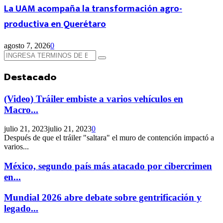
La UAM acompaña la transformación agro-
productiva en Querétaro
agosto 7, 2026
0
Búsqueda
Búsqueda
de:
Destacado
(Video) Tráiler embiste a varios vehículos en
Macro...
julio 21, 2023
julio 21, 2023
0
Después de que el tráiler "saltara" el muro de contención impactó a
varios...
México, segundo país más atacado por cibercrimen
en...
Mundial 2026 abre debate sobre gentrificación y
legado...