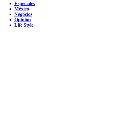
Especiales
México
Negocios
Opinión
Life Style