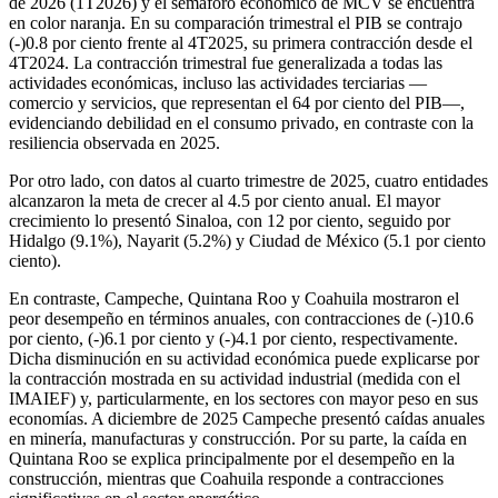
de 2026 (1T2026) y el semáforo económico de MCV se encuentra
en color naranja. En su comparación trimestral el PIB se contrajo
(-)0.8 por ciento frente al 4T2025, su primera contracción desde el
4T2024. La contracción trimestral fue generalizada a todas las
actividades económicas, incluso las actividades terciarias —
comercio y servicios, que representan el 64 por ciento del PIB—,
evidenciando debilidad en el consumo privado, en contraste con la
resiliencia observada en 2025.
Por otro lado, con datos al cuarto trimestre de 2025, cuatro entidades
alcanzaron la meta de crecer al 4.5 por ciento anual. El mayor
crecimiento lo presentó Sinaloa, con 12 por ciento, seguido por
Hidalgo (9.1%), Nayarit (5.2%) y Ciudad de México (5.1 por ciento
ciento).
En contraste, Campeche, Quintana Roo y Coahuila mostraron el
peor desempeño en términos anuales, con contracciones de (-)10.6
por ciento, (-)6.1 por ciento y (-)4.1 por ciento, respectivamente.
Dicha disminución en su actividad económica puede explicarse por
la contracción mostrada en su actividad industrial (medida con el
IMAIEF) y, particularmente, en los sectores con mayor peso en sus
economías. A diciembre de 2025 Campeche presentó caídas anuales
en minería, manufacturas y construcción. Por su parte, la caída en
Quintana Roo se explica principalmente por el desempeño en la
construcción, mientras que Coahuila responde a contracciones