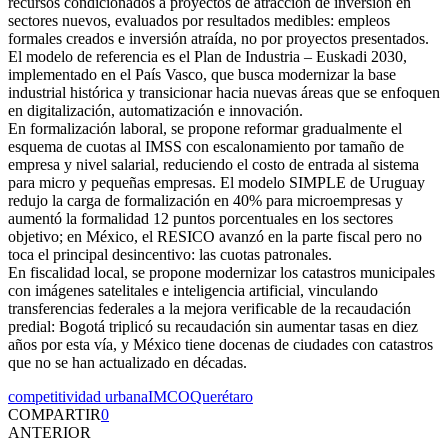
recursos condicionados a proyectos de atracción de inversión en
sectores nuevos, evaluados por resultados medibles: empleos
formales creados e inversión atraída, no por proyectos presentados.
El modelo de referencia es el Plan de Industria – Euskadi 2030,
implementado en el País Vasco, que busca modernizar la base
industrial histórica y transicionar hacia nuevas áreas que se enfoquen
en digitalización, automatización e innovación.
En formalización laboral, se propone reformar gradualmente el
esquema de cuotas al IMSS con escalonamiento por tamaño de
empresa y nivel salarial, reduciendo el costo de entrada al sistema
para micro y pequeñas empresas. El modelo SIMPLE de Uruguay
redujo la carga de formalización en 40% para microempresas y
aumentó la formalidad 12 puntos porcentuales en los sectores
objetivo; en México, el RESICO avanzó en la parte fiscal pero no
toca el principal desincentivo: las cuotas patronales.
En fiscalidad local, se propone modernizar los catastros municipales
con imágenes satelitales e inteligencia artificial, vinculando
transferencias federales a la mejora verificable de la recaudación
predial: Bogotá triplicó su recaudación sin aumentar tasas en diez
años por esta vía, y México tiene docenas de ciudades con catastros
que no se han actualizado en décadas.
competitividad urbana
IMCO
Querétaro
COMPARTIR
0
ANTERIOR