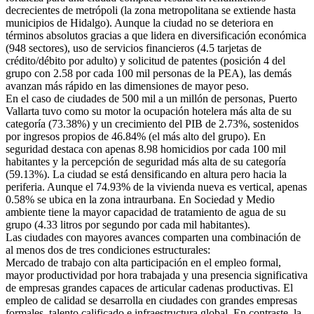
decrecientes de metrópoli (la zona metropolitana se extiende hasta
municipios de Hidalgo). Aunque la ciudad no se deteriora en
términos absolutos gracias a que lidera en diversificación económica
(948 sectores), uso de servicios financieros (4.5 tarjetas de
crédito/débito por adulto) y solicitud de patentes (posición 4 del
grupo con 2.58 por cada 100 mil personas de la PEA), las demás
avanzan más rápido en las dimensiones de mayor peso.
En el caso de ciudades de 500 mil a un millón de personas, Puerto
Vallarta tuvo como su motor la ocupación hotelera más alta de su
categoría (73.38%) y un crecimiento del PIB de 2.73%, sostenidos
por ingresos propios de 46.84% (el más alto del grupo). En
seguridad destaca con apenas 8.98 homicidios por cada 100 mil
habitantes y la percepción de seguridad más alta de su categoría
(59.13%). La ciudad se está densificando en altura pero hacia la
periferia. Aunque el 74.93% de la vivienda nueva es vertical, apenas
0.58% se ubica en la zona intraurbana. En Sociedad y Medio
ambiente tiene la mayor capacidad de tratamiento de agua de su
grupo (4.33 litros por segundo por cada mil habitantes).
Las ciudades con mayores avances comparten una combinación de
al menos dos de tres condiciones estructurales:
Mercado de trabajo con alta participación en el empleo formal,
mayor productividad por hora trabajada y una presencia significativa
de empresas grandes capaces de articular cadenas productivas. El
empleo de calidad se desarrolla en ciudades con grandes empresas
formales, talento calificado e infraestructura global. En contraste, la