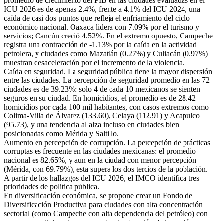
promedio de crecimiento del PIB en las ciudades evaluadas en el
ICU 2026 es de apenas 2.4%, frente a 4.1% del ICU 2024, una
caída de casi dos puntos que refleja el enfriamiento del ciclo
económico nacional. Oaxaca lidera con 7.09% por el turismo y
servicios; Cancún creció 4.52%. En el extremo opuesto, Campeche
registra una contracción de -1.13% por la caída en la actividad
petrolera, y ciudades como Mazatlán (0.27%) y Culiacán (0.97%)
muestran desaceleración por el incremento de la violencia.
Caída en seguridad. La seguridad pública tiene la mayor dispersión
entre las ciudades. La percepción de seguridad promedio en las 72
ciudades es de 39.23%: solo 4 de cada 10 mexicanos se sienten
seguros en su ciudad. En homicidios, el promedio es de 28.42
homicidios por cada 100 mil habitantes, con casos extremos como
Colima-Villa de Álvarez (133.60), Celaya (112.91) y Acapulco
(95.73), y una tendencia al alza incluso en ciudades bien
posicionadas como Mérida y Saltillo.
Aumento en percepción de corrupción. La percepción de prácticas
corruptas es frecuente en las ciudades mexicanas: el promedio
nacional es 82.65%, y aun en la ciudad con menor percepción
(Mérida, con 69.79%), esta supera los dos tercios de la población.
A partir de los hallazgos del ICU 2026, el IMCO identifica tres
prioridades de política pública.
En diversificación económica, se propone crear un Fondo de
Diversificación Productiva para ciudades con alta concentración
sectorial (como Campeche con alta dependencia del petróleo) con