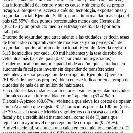
alta informalidad del centro y sur es causa y síntoma de su propio
rezago, al bloquear el acceso a crédito, tecnología, exportaciones y
seguridad social. Ejemplo: Saltillo, con la informalidad más baja del
país (25.55%), diez puntos porcentuales menos que Hermosillo
(36.71%) y un producto medio del trabajo de $583.63 por hora
trabajada.
Entorno de seguridad que atrae talento a las ciudades, es decir, tasas
de homicidio comparativamente moderadas y una percepción de
seguridad superior al promedio nacional. Ejemplo: Mérida registra
3.15 homicidios por cada 100 mil habitantes y la tasa de robo de
vehículos más baja del país (0.07 por cada mil registrados).
Gobierno local con mayor capacidad de acción, que se traduce en
autonomía fiscal para invertir sin depender de transferencias
federales y menor percepción de corrupción. Ejemplo: Querétaro
(61.88% de ingresos propios) lidera en este indicador en el grupo de
ciudades de más de un millón de habitantes.
En contraste, las ciudades con menores avances presentan mercados
laborales con alta informalidad como Tapachula (69.41%) o
Tlaxcala-Apizaco (68.67%), violencia que eleva los costos de operar
como Acapulco que registra 95.7 homicidios por cada 100 mil (más
de 30 veces la tasa de Mérida) y gobiernos con escasa capacidad
fiscal y baja credibilidad institucional, como el de Tijuana que
registra el mayor nivel de percepción de corrupción (92.56%).
A nivel nacional, se aprecia una caída en crecimiento económico. El