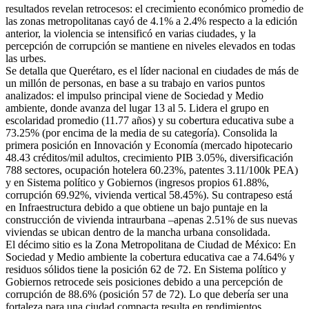
resultados revelan retrocesos: el crecimiento económico promedio de
las zonas metropolitanas cayó de 4.1% a 2.4% respecto a la edición
anterior, la violencia se intensificó en varias ciudades, y la
percepción de corrupción se mantiene en niveles elevados en todas
las urbes.
Se detalla que Querétaro, es el líder nacional en ciudades de más de
un millón de personas, en base a su trabajo en varios puntos
analizados: el impulso principal viene de Sociedad y Medio
ambiente, donde avanza del lugar 13 al 5. Lidera el grupo en
escolaridad promedio (11.77 años) y su cobertura educativa sube a
73.25% (por encima de la media de su categoría). Consolida la
primera posición en Innovación y Economía (mercado hipotecario
48.43 créditos/mil adultos, crecimiento PIB 3.05%, diversificación
788 sectores, ocupación hotelera 60.23%, patentes 3.11/100k PEA)
y en Sistema político y Gobiernos (ingresos propios 61.88%,
corrupción 69.92%, vivienda vertical 58.45%). Su contrapeso está
en Infraestructura debido a que obtiene un bajo puntaje en la
construcción de vivienda intraurbana –apenas 2.51% de sus nuevas
viviendas se ubican dentro de la mancha urbana consolidada.
El décimo sitio es la Zona Metropolitana de Ciudad de México: En
Sociedad y Medio ambiente la cobertura educativa cae a 74.64% y
residuos sólidos tiene la posición 62 de 72. En Sistema político y
Gobiernos retrocede seis posiciones debido a una percepción de
corrupción de 88.6% (posición 57 de 72). Lo que debería ser una
fortaleza para una ciudad compacta resulta en rendimientos