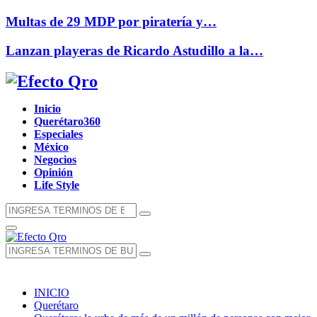
Multas de 29 MDP por piratería y…
Lanzan playeras de Ricardo Astudillo a la…
Facebook
Twitter
Instagram
Youtube
Whatsapp
Inicio
Querétaro360
Especiales
México
Negocios
Opinión
Life Style
Búsqueda
Búsqueda
de:
Menú
Principal
Búsqueda
Búsqueda
de:
INICIO
Querétaro