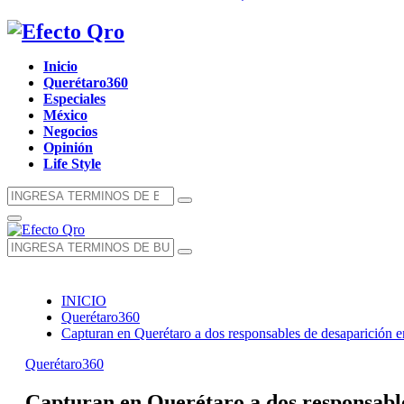
Facebook
Twitter
Instagram
Youtube
Whatsapp
Inicio
Querétaro360
Especiales
México
Negocios
Opinión
Life Style
Búsqueda
Búsqueda
de:
Menú
Principal
Búsqueda
Búsqueda
de:
INICIO
Querétaro360
Capturan en Querétaro a dos responsables de desaparición
Querétaro360
Capturan en Querétaro a dos responsabl