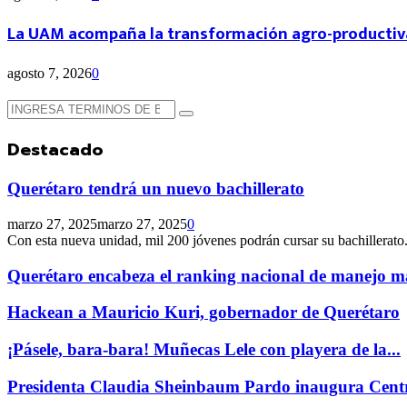
La UAM acompaña la transformación agro-productiv
agosto 7, 2026
0
Búsqueda
Búsqueda
de:
Destacado
Querétaro tendrá un nuevo bachillerato
marzo 27, 2025
marzo 27, 2025
0
Con esta nueva unidad, mil 200 jóvenes podrán cursar su bachillerato.
Querétaro encabeza el ranking nacional de manejo má
Hackean a Mauricio Kuri, gobernador de Querétaro
¡Pásele, bara-bara! Muñecas Lele con playera de la...
Presidenta Claudia Sheinbaum Pardo inaugura Centr