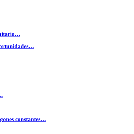
nitario…
oportunidades…
e…
agones constantes…