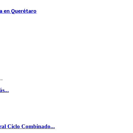
a en Querétaro
..
s...
al Ciclo Combinado...