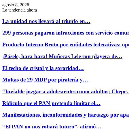
agosto 8, 2026
La tendencia ahora
La unidad nos llevará al triunfo en…
299 personas pagaron infracciones con servicio comu
Producto Interno Bruto por entidades federativas: 
¡Pásele, bara-bara! Muñecas Lele con playera de…
El techo de cristal y la sororidad…
Multas de 29 MDP por piratería y…
“Inviable juzgar a adolescentes como adultos; Chep
Ridículo que el PAN pretenda limitar el…
Manifestaciones, inconformidades y hartazgo por ap
“El PAN no nos robará futuro”, afirmó…