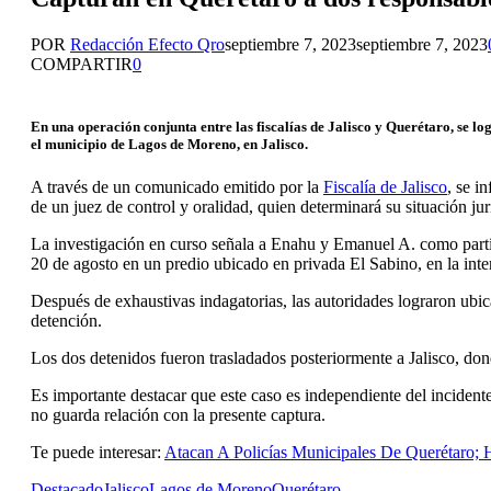
POR
Redacción Efecto Qro
septiembre 7, 2023
septiembre 7, 2023
COMPARTIR
0
En una operación conjunta entre las fiscalías de Jalisco y Querétaro, se l
el municipio de Lagos de Moreno, en Jalisco.
A través de un comunicado emitido por la
Fiscalía de Jalisco
, se i
de un juez de control y oralidad, quien determinará su situación ju
La investigación en curso señala a Enahu y Emanuel A. como partíc
20 de agosto en un predio ubicado en privada El Sabino, en la in
Después de exhaustivas indagatorias, las autoridades lograron ubic
detención.
Los dos detenidos fueron trasladados posteriormente a Jalisco, dond
Es importante destacar que este caso es independiente del inciden
no guarda relación con la presente captura.
Te puede interesar:
Atacan A Policías Municipales De Querétaro;
Destacado
Jalisco
Lagos de Moreno
Querétaro