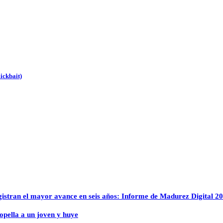
ickbait)
istran el mayor avance en seis años: Informe de Madurez Digital 2
opella a un joven y huye