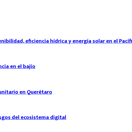
ibilidad, eficiencia hídrica y energía solar en el Pací
cia en el bajío
unitario en Querétaro
sgos del ecosistema digital