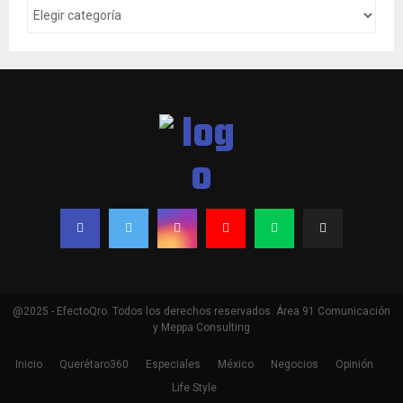
@2025 - EfectoQro. Todos los derechos reservados. Área 91 Comunicación
y Meppa Consulting
Inicio
Querétaro360
Especiales
México
Negocios
Opinión
Life Style