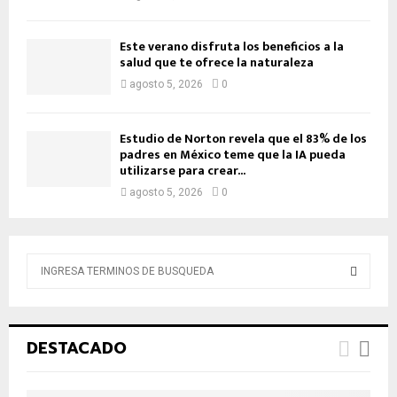
Este verano disfruta los beneficios a la
salud que te ofrece la naturaleza
agosto 5, 2026
0
Estudio de Norton revela que el 83% de los
padres en México teme que la IA pueda
utilizarse para crear...
agosto 5, 2026
0
B
ú
s
B
q
u
Ú
DESTACADO
e
d
S
a