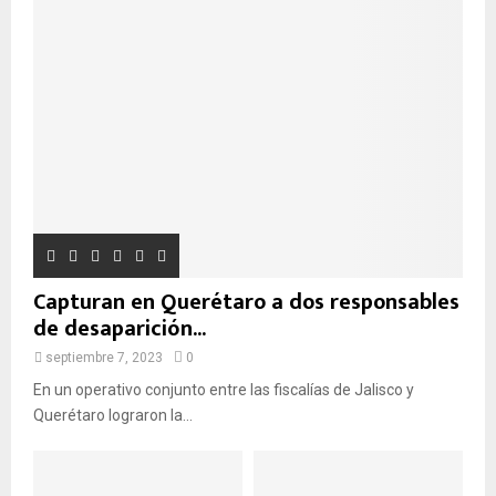
d
Q
e
:
U
E
D
A
Capturan en Querétaro a dos responsables
de desaparición...
septiembre 7, 2023
0
En un operativo conjunto entre las fiscalías de Jalisco y
Querétaro lograron la...