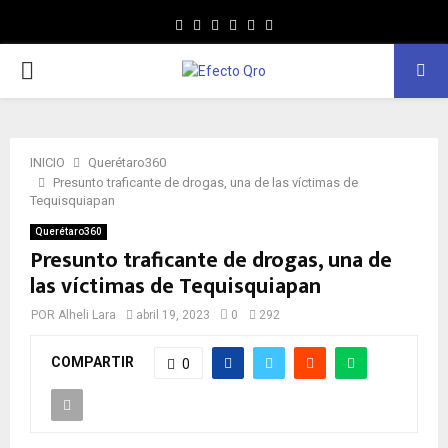
Facebook
Twitter
Instagram
Youtube
Whatsapp
MENÚ
PRINCIPAL
INICIO
Querétaro360
Presunto traficante de drogas, una de las víctimas de
Tequisquiapan
Querétaro360
Presunto traficante de drogas, una de
las víctimas de Tequisquiapan
POR
Alheli Lara
abril 19, 2023
0
292
COMPARTIR
0