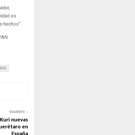
ador,
lidad es
s hechos”.
PAN.
ESU
SIGUIENTE
 Kuri nuevas
Querétaro en
España