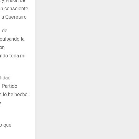
 y visión de
ión consciente
 a Querétaro.
o de
mpulsando la
con
endo toda mi
lidad
 Partido
e lo he hecho:
y
ro que