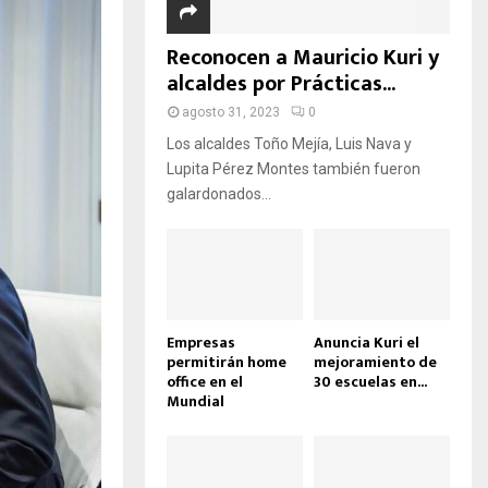
D
A
Reconocen a Mauricio Kuri y
alcaldes por Prácticas...
agosto 31, 2023
0
Los alcaldes Toño Mejía, Luis Nava y
Lupita Pérez Montes también fueron
galardonados...
Empresas
Anuncia Kuri el
permitirán home
mejoramiento de
office en el
30 escuelas en...
Mundial