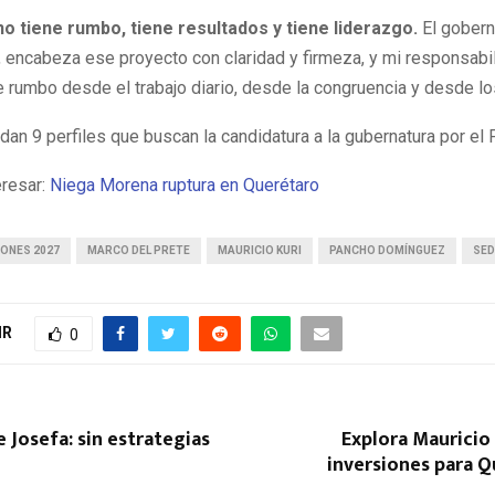
o tiene rumbo, tiene resultados y tiene liderazgo.
El gobern
, encabeza ese proyecto con claridad y firmeza, y mi responsabi
 rumbo desde el trabajo diario, desde la congruencia y desde lo
an 9 perfiles que buscan la candidatura a la gubernatura por el 
eresar:
Niega Morena ruptura en Querétaro
IONES 2027
MARCO DEL PRETE
MAURICIO KURI
PANCHO DOMÍNGUEZ
SED
IR
0
e Josefa: sin estrategias
Explora Mauricio
inversiones para 