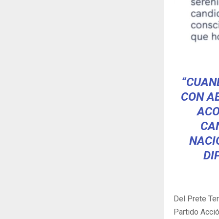
“CUAND
CON A
ACO
CA
NACI
DI
Del Prete Ter
Partido Acció