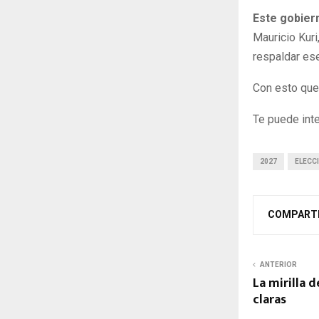
Este gobiern
Mauricio Kuri
respaldar ese
Con esto qued
Te puede int
2027
ELECC
COMPART
ANTERIOR
La mirilla d
claras