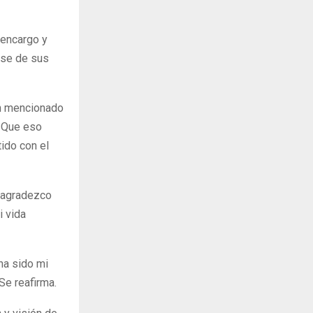
 encargo y
rse de sus
an mencionado
. Que eso
tido con el
o agradezco
 vida
 ha sido mi
Se reafirma.