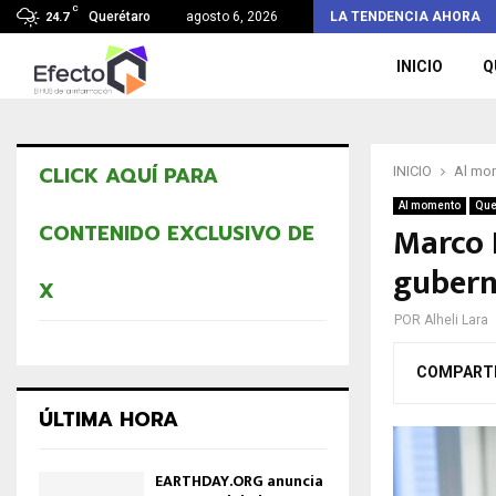
C
La odisea: tropezones de un alcalde
Querétaro
agosto 6, 2026
LA TENDENCIA AHORA
24.7
INICIO
Q
CLICK AQUÍ PARA
INICIO
Al mo
Al momento
Que
Marco D
CONTENIDO EXCLUSIVO DE
gubern
X
POR
Alheli Lara
COMPART
ÚLTIMA HORA
EARTHDAY.ORG anuncia