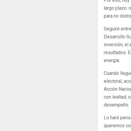
Por eso, hoy
largo plazo: 
para no distr
Seguiré entr
Desarrollo Su
inversión, el
resultados. 
energía.
Cuando llegue
electoral, ac
Acción Nacion
con lealtad, 
desempeño.
Lo haré pensa
queremos con