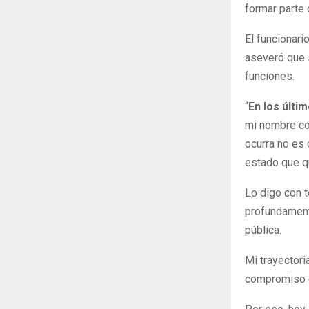
formar parte 
El funcionar
aseveró que 
funciones.
“
En los últi
mi nombre co
ocurra no es 
estado que q
Lo digo con t
profundament
pública.
Mi trayectori
compromiso d