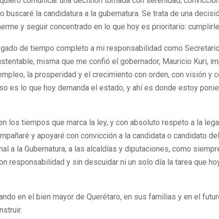
 quiero comunicar una decisión tomada con serenidad, convicción
no buscaré la candidatura a la gubernatura. Se trata de una decis
aerme y seguir concentrado en lo que hoy es prioritario: cumplirle
egado de tiempo completo a mi responsabilidad como Secretari
stentable, misma que me confió el gobernador, Mauricio Kuri, i
 empleo, la prosperidad y el crecimiento con orden, con visión y 
Eso es lo que hoy demanda el estado, y ahí es donde estoy poni
n los tiempos que marca la ley, y con absoluto respeto a la lega
ompañaré y apoyaré con convicción a la candidata o candidato del
al a la Gubernatura, a las alcaldías y diputaciones, como siempr
con responsabilidad y sin descuidar ni un solo día la tarea que ho
ndo en el bien mayor de Querétaro, en sus familias y en el futu
struir.