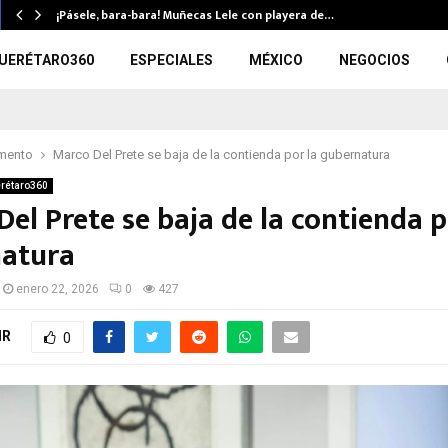
¡Pásele, bara-bara! Muñecas Lele con playera de…
UERÉTARO360
ESPECIALES
MÉXICO
NEGOCIOS
mento
Marco Del Prete se baja de la contienda por la gubernatura
rétaro360
el Prete se baja de la contienda p
atura
enero 22, 2026
0
427
IR
0