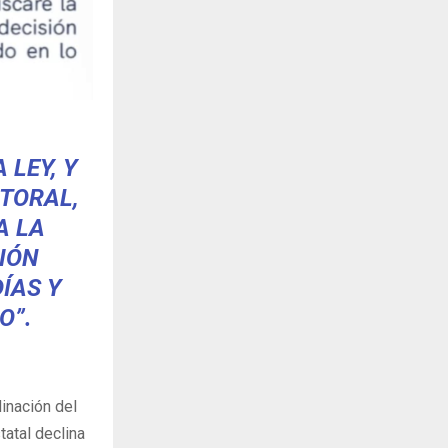
 LEY, Y
TORAL,
A LA
IÓN
ÍAS Y
O”.
dinación del
tatal declina