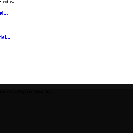
 entre...
l...
el...
icación y Meppa Consulting