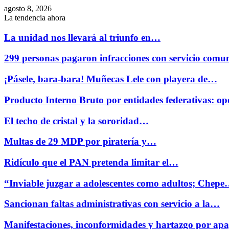
agosto 8, 2026
La tendencia ahora
La unidad nos llevará al triunfo en…
299 personas pagaron infracciones con servicio comu
¡Pásele, bara-bara! Muñecas Lele con playera de…
Producto Interno Bruto por entidades federativas: 
El techo de cristal y la sororidad…
Multas de 29 MDP por piratería y…
Ridículo que el PAN pretenda limitar el…
“Inviable juzgar a adolescentes como adultos; Chep
Sancionan faltas administrativas con servicio a la…
Manifestaciones, inconformidades y hartazgo por ap