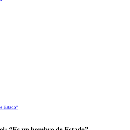
de Estado”
eel; “Es un hombre de Estado”