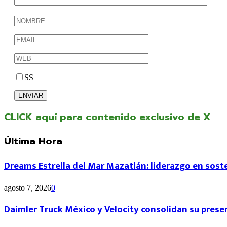
SS
CLICK aquí para contenido exclusivo de X
Última Hora
Dreams Estrella del Mar Mazatlán: liderazgo en sosten
agosto 7, 2026
0
Daimler Truck México y Velocity consolidan su presen