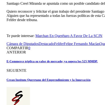
Santiago Creel Miranda se apuntala como un posible candidato del
Quiero reconocer y felicitar el gran trabajo del presidente Santiago 
Alguien que ha representado a todas las fuerzas políticas de esta 
Felifer desde tribuna.
Te puede interesar:
Marchan En Querétaro A Favor De La SCJN
Cámara de Diputados
Destacado
Felifer
Felipe Fernando Macías
Que
COMPARTIR
0
ANTERIOR
E-Commerce triplica su valor de mercado; ya supera los 525 MMDP.
SIGUIENTE
Crean Instituto Queretano del Emprendimiento y la Innovación