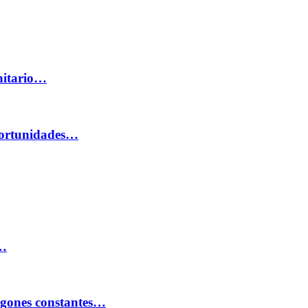
nitario…
oportunidades…
e…
agones constantes…