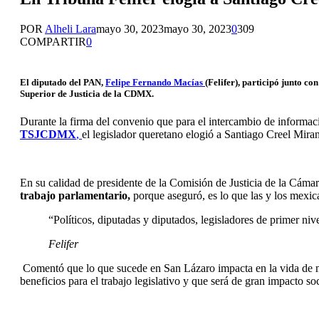
POR
Alheli Lara
mayo 30, 2023
mayo 30, 2023
0
309
COMPARTIR
0
El diputado del PAN,
Felipe Fernando Macías
(Felifer), participó junto c
Superior de Justicia de la CDMX
.
Durante la firma del convenio que para el intercambio de información
TSJCDMX
,
el legislador queretano elogió a Santiago Creel Mira
En su calidad de presidente de la Comisión de Justicia de la Cám
trabajo parlamentario,
porque aseguró, es lo que las y los mexic
“Políticos, diputadas y diputados, legisladores de primer niv
Felifer
Comentó que lo que sucede en San Lázaro impacta en la vida de mil
beneficios para el trabajo legislativo y que será de gran impacto s