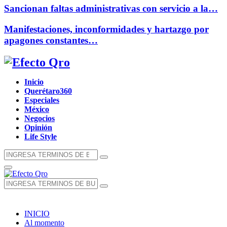
Sancionan faltas administrativas con servicio a la…
Manifestaciones, inconformidades y hartazgo por
apagones constantes…
Facebook
Twitter
Instagram
Youtube
Whatsapp
Inicio
Querétaro360
Especiales
México
Negocios
Opinión
Life Style
Búsqueda
Búsqueda
de:
Menú
Principal
Búsqueda
Búsqueda
de:
INICIO
Al momento