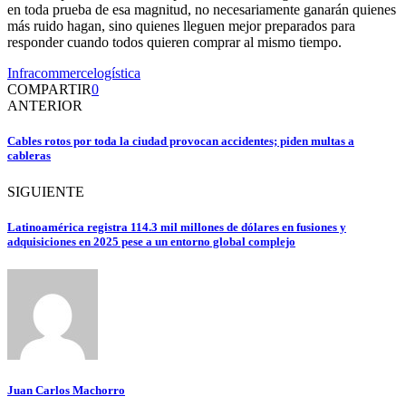
en toda prueba de esa magnitud, no necesariamente ganarán quienes
más ruido hagan, sino quienes lleguen mejor preparados para
responder cuando todos quieren comprar al mismo tiempo.
Infracommerce
logística
COMPARTIR
0
ANTERIOR
Cables rotos por toda la ciudad provocan accidentes; piden multas a
cableras
SIGUIENTE
Latinoamérica registra 114.3 mil millones de dólares en fusiones y
adquisiciones en 2025 pese a un entorno global complejo
Juan Carlos Machorro