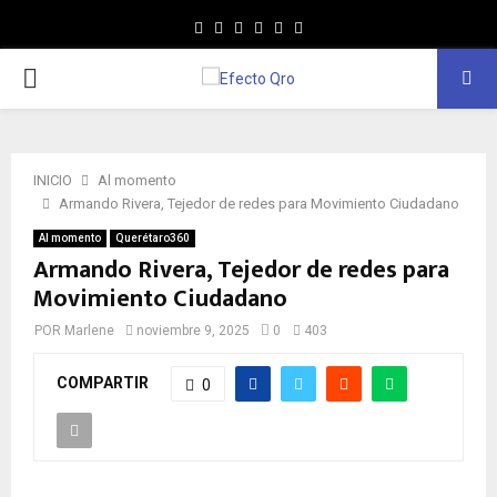
Facebook
Twitter
Instagram
Youtube
Whatsapp
MENÚ
PRINCIPAL
INICIO
Al momento
Armando Rivera, Tejedor de redes para Movimiento Ciudadano
Al momento
Querétaro360
Armando Rivera, Tejedor de redes para
Movimiento Ciudadano
POR
Marlene
noviembre 9, 2025
0
403
COMPARTIR
0