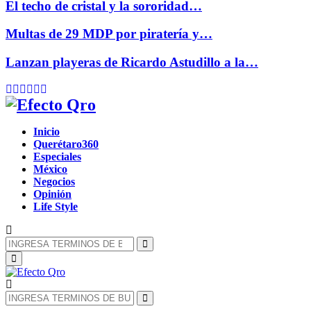
El techo de cristal y la sororidad…
Multas de 29 MDP por piratería y…
Lanzan playeras de Ricardo Astudillo a la…
Facebook
Twitter
Instagram
Youtube
Whatsapp
Inicio
Querétaro360
Especiales
México
Negocios
Opinión
Life Style
Búsqueda
de:
Búsqueda
Menú
Principal
Búsqueda
de:
Búsqueda