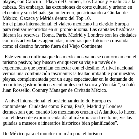
playas, con Cancún – Playa del Carmen, Los Cabos y Huatulco a la
cabeza. Sin embargo, las excursiones de corte cultural y urbano en
el centro y sur del país ganan terreno, posicionando a Ciudad de
México, Oaxaca y Mérida dentro del Top 10.
En el plano internacional, el viajero mexicano ha elegido Europa
para realizar recorridos en su propio idioma. Las capitales históricas
lideran las reservas: Roma, París, Madrid y Londres son las ciudades
con más actividades agendadas, mientras que Tokio se consolida
como el destino favorito fuera del Viejo Continente.
“Este verano confirma que los mexicanos ya no se conforman con el
turismo pasivo; hoy buscan enriquecer su viaje a través de
experiencias que permitan conectar con el destino. A nivel nacional,
vemos una combinación fascinante: la lealtad imbatible por nuestras
playas, complementada por un auge espectacular en la demanda de
recorridos gastronómicos y culturales en Oaxaca y Yucatán”, señaló
Juan Rossello, Country Manager de Civitatis México.
“A nivel internacional, el posicionamiento de Europa es
contundente. Ciudades como Roma, París, Madrid y Londres
demuestran que, cuando los mexicanos cruzan el Atlántico, lo hacen
con el deseo de exprimir cada día al máximo con free tours, visitas
guiadas a museos e itinerarios históricos bien planificados”.
De México para el mundo: un imán para el turismo