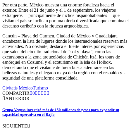
Por otra parte, México muestra una enorme fortaleza hacia el
exterior. Entre el 21 de junio y el 1 de septiembre, los viajeros
extranjeros —principalmente de nichos hispanohablantes— que
visitan el país se inclinan por una oferta diversificada que combina el
descanso caribeño con la riqueza arqueológica.
Cancún – Playa del Carmen, Ciudad de México y Guadalajara
encabezan la lista de lugares donde los internacionales reservan más
actividades. No obstante, destaca el fuerte interés por experiencias
que salen del circuito tradicional de “sol y playa”, como las
excursiones a la zona arqueológica de Chichén Itzá, los tours de
esnórquel en Cozumel y el ecoturismo en la isla de Holbox,
demostrando que el visitante de fuera busca adentrarse en las
bellezas naturales y el legado maya de la región con el respaldo y la
seguridad de una plataforma consolidada.
Civitatis México
Turismo
COMPARTIR
0
ANTERIOR
Grupo Vegusa invertirá más de 150 millones de pesos para expandir su
capacidad operativa en el Bajío
SIGUIENTE