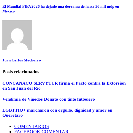
El Mundial FIFA 2026 ha dejado una derrama de hasta 50 mil mdp en
México
Juan Carlos Machorro
Posts relacionados
CONCANACO SERVYTUR firma el Pacto contra la Extorsión
en San Juan del Río
Vendimia de Viñedos Donato con tinte futbolero
LGBTTIQ+ marcharon con orgullo, dignidad y amor en
Querétaro
COMENTARIOS
FACEBOOK COMENTAR