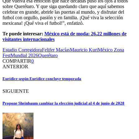
Que vuelva esa emoción que hace décadas puso los ojos a todos
sobre Querétaro. Y que siga quedando claro que aquí sabemos
celebrar en grande, abrirle las puertas al mundo, y disfrutar del
futbol con orgullo, pasión y en familia. ¡Qué viva la selección
mexicana! ¡Qué viva el futbol!”, enfatizó.
Te puede interesar:
México está de moda: 26.22 millones de
visitantes internacionales
Estadio Corregidora
Felifer Macías
Mauricio Kuri
México Zona
Fest
Mundial 2026
Querétaro
COMPARTIR
0
ANTERIOR
Eurídice según Eurídice concluye temporada
SIGUIENTE
Propone Sheinbaum cambiar la elección judicial al 4 de junio de 2028