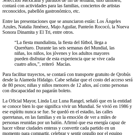
Selección Mexicana y partidos de fin de semana, sino también,
contará con actividades para las familias, conciertos de artistas
reconocidos, pabellón gastronómico, etc.
Entre las presentaciones que se anunciaron están: Los Ángeles
Azules, Natalia Jiménez, Majo Aguilar, Panteón Rococó, la Nueva
Sonora Dinamita y El Tri, entre otros.
“La fiesta mundialista, la fiesta del fútbol, llega a
Querétaro. Durante las seis semanas del Mundial, las
niñas, los niños, los jóvenes y los adultos mayores
pueden disfrutar de esta experiencia que se vive cada
cuatro años,”, reiteró Macías.
Para facilitar trayectos, se contará con transporte gratuito de Qrobús
desde la Alameda Hidalgo. Cabe señalar que el costo del acceso será
de 80 pesos; niñas y niños menores de 12 años, así como personas
con discapacidad no pagarán boleto.
La Oficial Mayor, Linda Luz Luna Rangel, señaló que en la entidad
se conoce bien lo que significa vivir un Mundial. Se vivió en 1986 y
ese espíritu nunca se fue. Se quedó en el estadio, las calles
queretanas, en las familias y en la emoción de ver a miles de
personas reunidas por un balón. Afirmó que esa energía capaz de
hacer vibrar ciudades enteras y convertir cada partido en un
momento para compartir, celebrar y sentir orgullo por el equipo