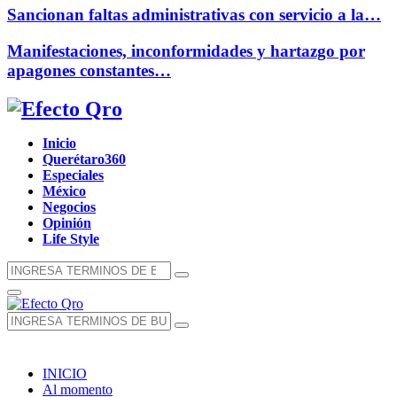
Sancionan faltas administrativas con servicio a la…
Manifestaciones, inconformidades y hartazgo por
apagones constantes…
Facebook
Twitter
Instagram
Youtube
Whatsapp
Inicio
Querétaro360
Especiales
México
Negocios
Opinión
Life Style
Búsqueda
Búsqueda
de:
Menú
Principal
Búsqueda
Búsqueda
de:
INICIO
Al momento