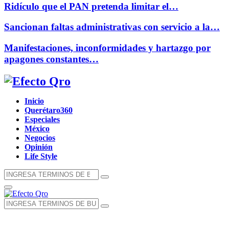
Ridículo que el PAN pretenda limitar el…
Sancionan faltas administrativas con servicio a la…
Manifestaciones, inconformidades y hartazgo por
apagones constantes…
Facebook
Twitter
Instagram
Youtube
Whatsapp
Inicio
Querétaro360
Especiales
México
Negocios
Opinión
Life Style
Búsqueda
Búsqueda
de:
Menú
Principal
Búsqueda
Búsqueda
de: