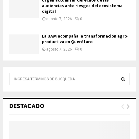
Urgen actualizar derechos de las
audiencias ante riesgos del ecosistema
digital
agosto 7, 2026
0
La UAM acompaña la transformación agro-
productiva en Querétaro
agosto 7, 2026
0
B
ú
s
B
q
u
Ú
DESTACADO
e
d
S
a
d
Q
e