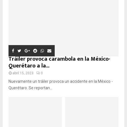
:
U
E
D
A
Tráiler provoca carambola en la México-
Querétaro a la...
abril 15, 2023
0
Nuevamente un tráiler provoca un accidente en la México -
Querétaro. Se reportan...