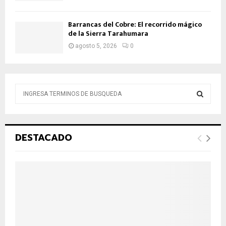
Barrancas del Cobre: El recorrido mágico
de la Sierra Tarahumara
agosto 5, 2026
0
B
ú
s
B
q
u
Ú
DESTACADO
e
d
S
a
d
Q
e
:
U
E