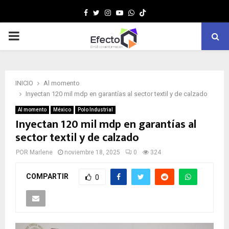
Facebook
Twitter
Instagram
Youtube
Whatsapp
MENÚ
PRINCIPAL
INICIO
Al momento
Inyectan 120 mil mdp en garantías al sector textil y de calzado
Al momento
México
Polo Industrial
Inyectan 120 mil mdp en garantías al
sector textil y de calzado
POR
Marlene
noviembre 18, 2025
0
324
COMPARTIR
0