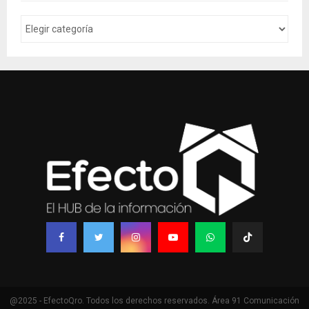
@2025 - EfectoQro. Todos los derechos reservados. Área 91 Comunicación