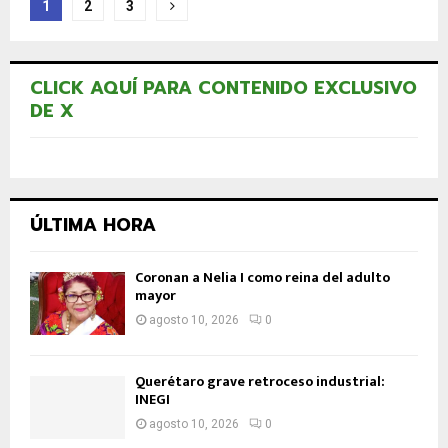
Paginación
1
2
3
de
entradas
CLICK AQUÍ PARA CONTENIDO EXCLUSIVO
DE X
ÚLTIMA HORA
Coronan a Nelia I como reina del adulto
mayor
agosto 10, 2026
0
Querétaro grave retroceso industrial:
INEGI
agosto 10, 2026
0