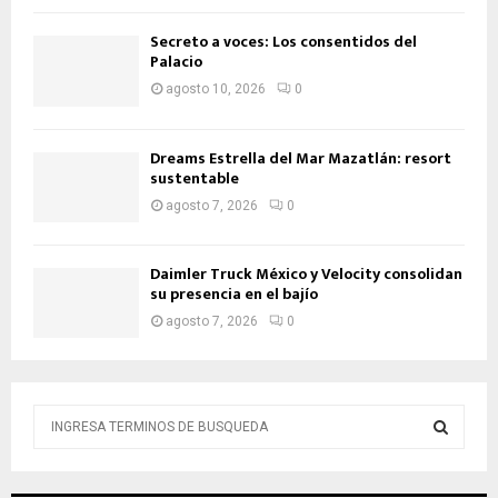
Secreto a voces: Los consentidos del
Palacio
agosto 10, 2026
0
Dreams Estrella del Mar Mazatlán: resort
sustentable
agosto 7, 2026
0
Daimler Truck México y Velocity consolidan
su presencia en el bajío
agosto 7, 2026
0
B
ú
s
B
q