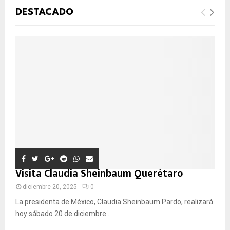
u
Ú
DESTACADO
e
d
S
a
d
Q
e
:
U
E
D
A
Visita Claudia Sheinbaum Querétaro
diciembre 20, 2025
0
La presidenta de México, Claudia Sheinbaum Pardo, realizará
hoy sábado 20 de diciembre...