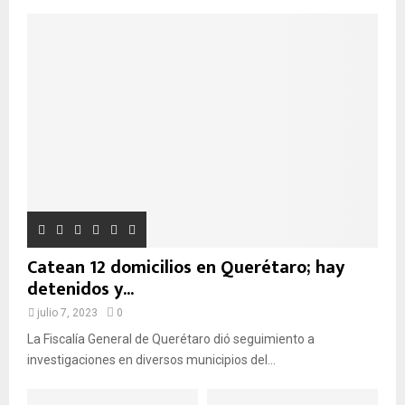
S
a
d
Q
e
:
U
E
D
A
Catean 12 domicilios en Querétaro; hay
detenidos y...
julio 7, 2023
0
La Fiscalía General de Querétaro dió seguimiento a
investigaciones en diversos municipios del...