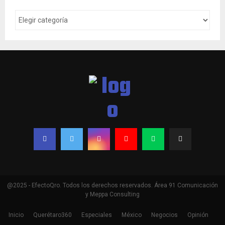
@2025 - EfectoQro. Todos los derechos reservados. Área 91 Comunicación
y Meppa Consulting
Inicio
Querétaro360
Especiales
México
Negocios
Opinión