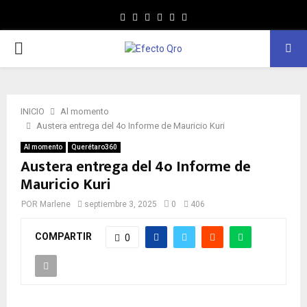
Facebook
Twitter
Instagram
Youtube
Whatsapp
MENÚ
PRINCIPAL
INICIO
Al momento
Austera entrega del 4o Informe de Mauricio Kuri
Al momento
Querétaro360
Austera entrega del 4o Informe de
Mauricio Kuri
POR
Marlene
septiembre 3, 2025
0
406
COMPARTIR
0