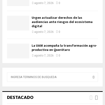
agosto 7, 2026
0
Urgen actualizar derechos de las
audiencias ante riesgos del ecosistema
digital
agosto 7, 2026
0
La UAM acompaña la transformación agro-
productiva en Querétaro
agosto 7, 2026
0
B
ú
s
B
q
u
Ú
DESTACADO
e
d