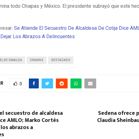
mina todo Chiapas y México. El presidente subrayó que este he
eresar:
Se Atiende El Secuestro De Alcaldesa De Cotija Dice AM
 Dejar Los Abrazos A Delincuentes
EL DE SINALOA
CHIAPAS
DESTACADO
IR
0
el secuestro de alcaldesa
Sedena ofrece p
dice AMLO; Marko Cortés
Claudia Sheinba
 los abrazos a
es