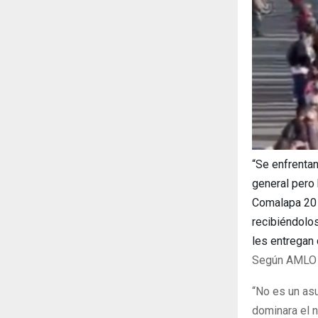
“Se enfrenta
general pero
Comalapa 20 
recibiéndolo
les entregan
Según AMLO e
“No es un asu
dominara el 