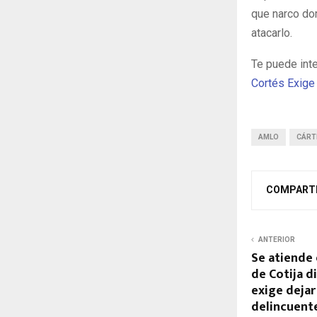
que narco do
atacarlo.
Te puede int
Cortés Exige
AMLO
CÁRT
COMPART
ANTERIOR
Se atiende 
de Cotija 
exige dejar
delincuent