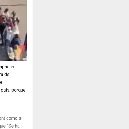
iapas en
ra de
te
 país, porque
can) como si
que “Se ha