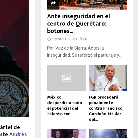
D
A
Ante inseguridad en el
centro de Querétaro:
botones...
agosto 1, 2023
0
Por. Voz de la Sierra. Antes la
inseguridad. Se reforzó el patrullaje y...
México
FGR procederá
desperdicia todo
penalmente
el potencial del
contra Francisco
talento con...
Garduño, titular
del...
ártel de
ente
Andrés