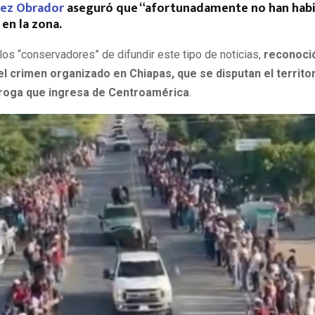
ez Obrador
aseguró que “afortunadamente no han hab
 en la zona.
 los “conservadores” de difundir este tipo de noticias,
reconoció
l crimen organizado en Chiapas, que se disputan el territo
droga que ingresa de Centroamérica
.