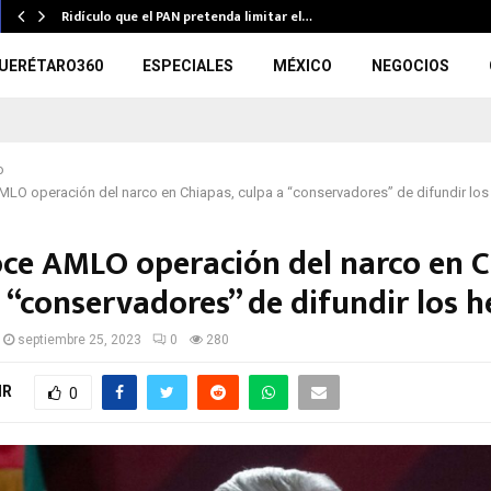
Ridículo que el PAN pretenda limitar el…
UERÉTARO360
ESPECIALES
MÉXICO
NEGOCIOS
o
LO operación del narco en Chiapas, culpa a “conservadores” de difundir lo
ce AMLO operación del narco en C
 “conservadores” de difundir los 
septiembre 25, 2023
0
280
IR
0