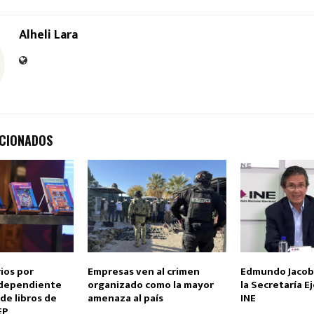
Alheli Lara
ACIONADOS
ios por
Empresas ven al crimen
Edmundo Jacob
ndependiente
organizado como la mayor
la Secretaría E
 de libros de
amenaza al país
INE
EP