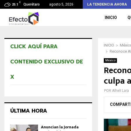
C
Lanzan playeras de Ricardo Astudillo a la…
Querétaro
agosto 5, 2026
LA TENDENCIA AHORA
25.1
INICIO
Q
CLICK AQUÍ PARA
INICIO
Méxic
Reconoce AM
CONTENIDO EXCLUSIVO DE
México
Recono
X
culpa a
POR
Alheli Lara
COMPART
ÚLTIMA HORA
Anuncian la Jornada