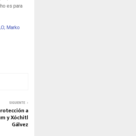
cho es para
LO; Marko
SIGUIENTE
rotección a
um y Xóchitl
Gálvez