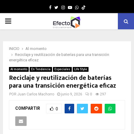
Facebook
Twitter
Instagram
Youtube
Whatsapp
MENÚ
PRINCIPAL
INICIO
Al momento
Reciclaje y reutilización de baterías para una transición
energética eficaz
Al momento
En Tendencia
Especiales
Life Style
Reciclaje y reutilización de baterías
para una transición energética eficaz
POR
Juan Carlos Machorro
junio 9, 2026
0
297
COMPARTIR
0