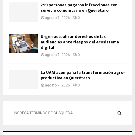
299 personas pagaron infracciones con
servicio comunitario en Querétaro
agosto 7, 2026
0
Urgen actualizar derechos de las
audiencias ante riesgos del ecosistema
digital
agosto 7, 2026
0
La UAM acompaña la transformación agro-
productiva en Querétaro
agosto 7, 2026
0
B
ú
s
B
q