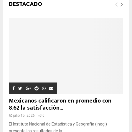
u
Ú
DESTACADO
e
d
S
a
d
Q
e
:
U
E
D
A
Mexicanos calificaron en promedio con
8.62 la satisfacción...
julio 15, 2026
0
El Instituto Nacional de Estadística y Geografía (inegi)
presenta los resultados de la...