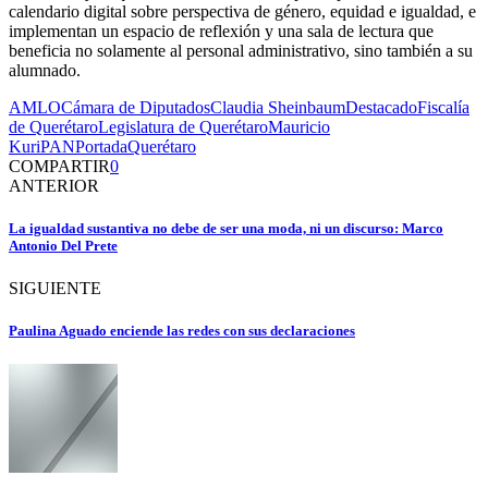
calendario digital sobre perspectiva de género, equidad e igualdad, e
implementan un espacio de reflexión y una sala de lectura que
beneficia no solamente al personal administrativo, sino también a su
alumnado.
AMLO
Cámara de Diputados
Claudia Sheinbaum
Destacado
Fiscalía
de Querétaro
Legislatura de Querétaro
Mauricio
Kuri
PAN
Portada
Querétaro
COMPARTIR
0
ANTERIOR
La igualdad sustantiva no debe de ser una moda, ni un discurso: Marco
Antonio Del Prete
SIGUIENTE
Paulina Aguado enciende las redes con sus declaraciones