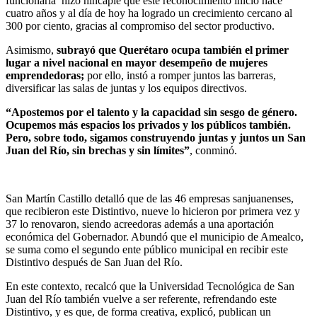
funcionaria hizo hincapié que este reconocimiento inició hace
cuatro años y al día de hoy ha logrado un crecimiento cercano al
300 por ciento, gracias al compromiso del sector productivo.
Asimismo,
subrayó que Querétaro ocupa también el primer
lugar a nivel nacional en mayor desempeño de mujeres
emprendedoras;
por ello, instó a romper juntos las barreras,
diversificar las salas de juntas y los equipos directivos.
“Apostemos por el talento y la capacidad sin sesgo de género.
Ocupemos más espacios los privados y los públicos también.
Pero, sobre todo, sigamos construyendo juntas y juntos un San
Juan del Río, sin brechas y sin límites”
, conminó.
San Martín Castillo detalló que de las 46 empresas sanjuanenses,
que recibieron este Distintivo, nueve lo hicieron por primera vez y
37 lo renovaron, siendo acreedoras además a una aportación
económica del Gobernador. Abundó que el municipio de Amealco,
se suma como el segundo ente público municipal en recibir este
Distintivo después de San Juan del Río.
En este contexto, recalcó que la Universidad Tecnológica de San
Juan del Río también vuelve a ser referente, refrendando este
Distintivo, y es que, de forma creativa, explicó, publican un