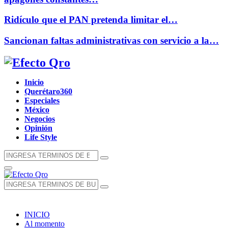
Ridículo que el PAN pretenda limitar el…
Sancionan faltas administrativas con servicio a la…
Facebook
Twitter
Instagram
Youtube
Whatsapp
Inicio
Querétaro360
Especiales
México
Negocios
Opinión
Life Style
Búsqueda
Búsqueda
de:
Menú
Principal
Búsqueda
Búsqueda
de:
INICIO
Al momento