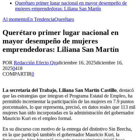
Querétaro primer lugar nacional en mayor desempeño de
mujeres emprendedoras: Liliana San Martín
Al momento
En Tendencia
Querétaro
Querétaro primer lugar nacional en
mayor desempeño de mujeres
emprendedoras: Liliana San Martín
POR
Redacción Efecto Qro
diciembre 16, 2025
diciembre 16,
2025
0
418
COMPARTIR
0
La secretaria del Trabajo, Liliana San Martín Castillo
, destacó
que las estrategias que integran el Programa Estatal de Empleo, ha
permitido incrementar la participación de las mujeres en 7.9 puntos
porcentuales, lo que representa, precisó, en datos reales que 113 mil
mujeres han sido incorporadas en la administración del gobernador
Mauricio Kuri en el empleo formal.
En su discurso con motivo de la entrega del distintivo Sin Brecha,
en la que participó también el gobernador Mauricio Kuri, la