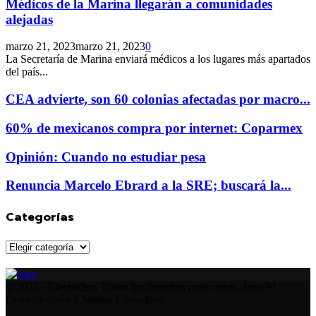
Médicos de la Marina llegarán a comunidades
alejadas
marzo 21, 2023
marzo 21, 2023
0
La Secretaría de Marina enviará médicos a los lugares más apartados
del país...
CEA advierte, son 60 colonias afectadas por macro...
60% de mexicanos compra por internet: Coparmex
Opinión: Cuando no estudiar pesa
Renuncia Marcelo Ebrard a la SRE; buscará la...
Categorías
Categorías
Facebook
Twitter
Instagram
Youtube
Whatsapp
@2025 - EfectoQro. Todos los derechos reservados. Área 91
Comunicación y Meppa Consulting