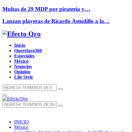
Multas de 29 MDP por piratería y…
Lanzan playeras de Ricardo Astudillo a la…
Facebook
Twitter
Instagram
Youtube
Whatsapp
Inicio
Querétaro360
Especiales
México
Negocios
Opinión
Life Style
Búsqueda
Búsqueda
de:
Menú
Principal
Búsqueda
Búsqueda
de:
INICIO
México