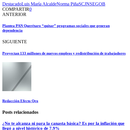
Destacado
Luis María Alcalde
Norma Piña
SCJN
SEGOB
COMPARTIR
0
ANTERIOR
Plantea PAN Querétaro “quitar” programas sociales que generan
dependencia
SIGUIENTE
Proyectan 133 millones de nuevos empleos y redistribución de trabajadores
Redacción Efecto Qro
Posts relacionados
¿No te alcanza ni para la canasta básica? Es por la inflación que
llegó a nivel histórico de 7.9%