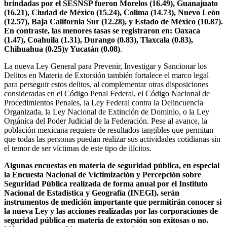
brindadas por el SESNSP fueron
Morelos (16.49), Guanajuato
(16.21), Ciudad de México (15.24),
Colima (14.73),
Nuevo León
(12.57),
Baja California Sur (12.28), y Estado de México (10.87).
En contraste, las menores tasas se registraron en:
Oaxaca
(1.47), Coahuila (1.31), Durango (0.83), Tlaxcala (0.83)
,
Chihuahua (0.25)y Yucatán (0.08)
.
La nueva Ley General para Prevenir, Investigar y Sancionar los
Delitos en Materia de Extorsión también fortalece el marco legal
para perseguir estos delitos, al complementar otras disposiciones
consideradas en el Código Penal Federal, el Código Nacional de
Procedimientos Penales, la Ley Federal contra la Delincuencia
Organizada, la Ley Nacional de Extinción de Dominio, o la Ley
Orgánica del Poder Judicial de la Federación. Pese al avance, la
población mexicana requiere de resultados tangibles que permitan
que todas las personas puedan realizar sus actividades cotidianas sin
el temor de ser víctimas de este tipo de ilícitos.
Algunas encuestas en materia de seguridad pública, en especial
la Encuesta Nacional de Victimización y Percepción sobre
Seguridad Pública realizada de forma anual por el Instituto
Nacional de Estadística y Geografía (INEGI), serán
instrumentos de medición importante que permitirán conocer si
la nueva Ley y las acciones realizadas por las corporaciones de
seguridad pública en materia de extorsión son exitosas o no.