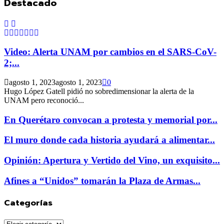
Destacado
Video: Alerta UNAM por cambios en el SARS-CoV-
2;...
agosto 1, 2023
agosto 1, 2023
0
Hugo López Gatell pidió no sobredimensionar la alerta de la
UNAM pero reconoció...
En Querétaro convocan a protesta y memorial por...
El muro donde cada historia ayudará a alimentar...
Opinión: Apertura y Vertido del Vino, un exquisito...
Afines a “Unidos” tomarán la Plaza de Armas...
Categorías
Categorías