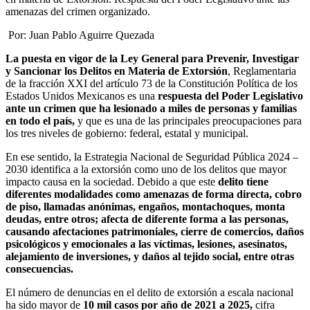
amenazas del crimen organizado.
​​​​​​ Por:
Juan Pablo Aguirre Quezada
La puesta en vigor de la
Ley General para Prevenir, Investigar
y Sancionar los Delitos en Materia de Extorsión
, Reglamentaria
de la fracción XXI del artículo 73 de la Constitución Política de los
Estados Unidos Mexicanos
es una
respuesta del Poder Legislativo
ante un crimen que ha lesionado a miles de personas y familias
en todo el país,
y que es una de las principales preocupaciones para
los tres niveles de gobierno: federal, estatal y municipal.
En ese sentido, la Estrategia Nacional de Seguridad Pública 2024 –
2030 identifica a la extorsión como uno de los delitos que mayor
impacto causa en la sociedad. Debido a que este
delito tiene
diferentes modalidades como amenazas de forma directa,
cobro
de piso,
llamadas anónimas, engaños, montachoques, monta
deudas, entre otros; afecta de diferente forma a las personas,
causando afectaciones patrimoniales, cierre de comercios, daños
psicológicos y emocionales a las víctimas, lesiones, asesinatos,
alejamiento de inversiones, y daños al tejido social, entre otras
consecuencias.
El número de denuncias en el delito de extorsión a escala nacional
ha sido mayor de
10 mil casos por año de 2021 a 2025,
cifra