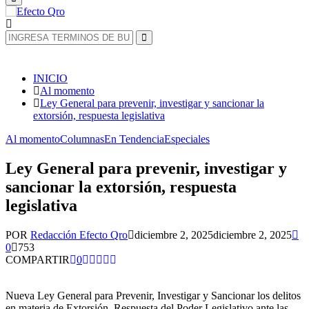
Principal
Búsqueda
de:
Búsqueda
INICIO
Al momento
Ley General para prevenir, investigar y sancionar la
extorsión, respuesta legislativa
Al momento
Columnas
En Tendencia
Especiales
Ley General para prevenir, investigar y
sancionar la extorsión, respuesta
legislativa
POR
Redacción Efecto Qro
diciembre 2, 2025
diciembre 2, 2025
0
753
COMPARTIR
0
Nueva Ley General para Prevenir, Investigar y Sancionar los delitos
en materia de Extorsión. Respuesta del Poder Legislativo ante las