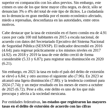
superior en comparación con los años previos. Sin embargo, este
crimen es uno de los que tiene mayor cifra negra, es decir, sólo se
denuncian 3% o 4% del total de este tipo de ilícitos. La ciudadanía
no lo denuncia en gran medida por el monto económico afectado,
miedo a represalias, desconfianza en las autoridades, entre otros
motivos.
Cabe destacar que la tasa de extorsión en el fuero común era de 4.91
casos por cada 100 mil habitantes en 2015 a escala nacional, de
acuerdo con datos del Secretariado Ejecutivo del Sistema Nacional
de Seguridad Pública (SESNSP). El indicador
descendió en 2016
(4.64); para regresar prácticamente a los mismos niveles en 2017
(4.92).
en 2018 y 2019 la tasa de este delito creció de forma
considerable (5.33 y 6.87); para registrar una disminución en 2020
(6.21).
Sin embargo,
en 2021 la tasa en todo el país del delito de extorsión
se elevó a 6.84; y otro ascenso el siguiente año (7.96). En 2023 se
alcanzó una ligera disminución (
7.88); y la tendencia continuó para
2024 (7.74); y un mejor resultado en los meses de enero a octubre
de 2025 (6.72). Pese a ello, este delito es uno de los que más
preocupa y afecta a la sociedad mexicana.
Por entidades federativas, l
os estados que registraron las mayores
tasas en el delito de extorsión de acuerdo con las cifras