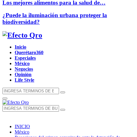
Los mejores alimentos para la salud de…
¿Puede la iluminación urbana proteger la
biodiversidad?
Facebook
Twitter
Instagram
Youtube
Whatsapp
Inicio
Querétaro360
Especiales
México
Negocios
Opinión
Life Style
Búsqueda
Búsqueda
de:
Menú
Principal
Búsqueda
Búsqueda
de:
INICIO
México