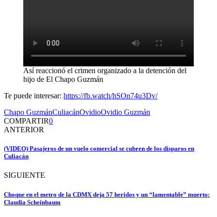
Así reaccionó el crimen organizado a la detención del
hijo de El Chapo Guzmán
Te puede interesar:
https://fb.watch/hSOn74u3Dv/
Chapo Guzmán
Culiacán
Ovidio
Ovidio Guzmán
COMPARTIR
0
ANTERIOR
(VIDEO) Pasajeros de un vuelo comercial se cubren de los disparos en
Culiacán
SIGUIENTE
Choque en el metro de la CDMX deja 57 heridos y un “lamentable” muerto:
Claudia Scheinbaum