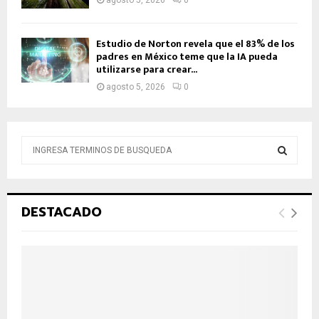
Estudio de Norton revela que el 83% de los
padres en México teme que la IA pueda
utilizarse para crear...
agosto 5, 2026
0
B
ú
s
B
q
u
Ú
DESTACADO
e
d
S
a
d
Q
e
:
U