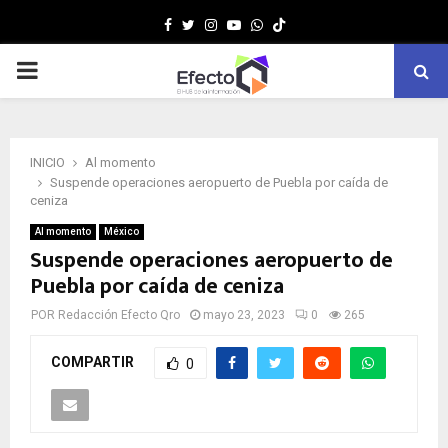
Facebook
Twitter
Instagram
Youtube
Whatsapp
MENÚ
PRINCIPAL
INICIO
Al momento
Suspende operaciones aeropuerto de Puebla por caída de
ceniza
Al momento
México
Suspende operaciones aeropuerto de
Puebla por caída de ceniza
POR
Redacción Efecto Qro
mayo 23, 2023
0
265
COMPARTIR
0