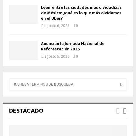
León, entre las ciudades más olvidadizas
de México: ¿qué es lo que más olvidamos
en el Uber?
agosto 6, 2026
0
Anuncian la Jornada Nacional de
Reforestación 2026
agosto 5, 2026
0
B
ú
s
B
q
u
Ú
DESTACADO
e
d
S
a
d
Q