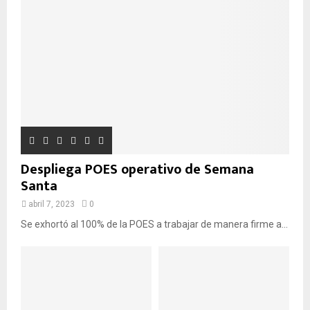
e
:
U
E
D
A
Despliega POES operativo de Semana
Santa
abril 7, 2023
0
Se exhortó al 100% de la POES a trabajar de manera firme a...