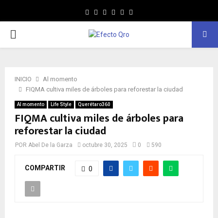
Facebook
Twitter
Instagram
Youtube
Whatsapp
MENÚ
PRINCIPAL
INICIO
Al momento
FIQMA cultiva miles de árboles para reforestar la ciudad
Al momento
Life Style
Querétaro360
FIQMA cultiva miles de árboles para
reforestar la ciudad
POR
Abel De la Garza
octubre 30, 2025
0
590
COMPARTIR
0