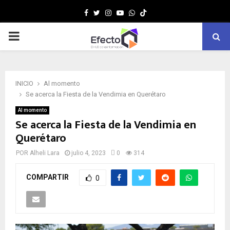
Facebook
Twitter
Instagram
Youtube
Whatsapp
MENÚ
PRINCIPAL
INICIO
Al momento
Se acerca la Fiesta de la Vendimia en Querétaro
Al momento
Se acerca la Fiesta de la Vendimia en
Querétaro
POR
Alheli Lara
julio 4, 2023
0
314
COMPARTIR
0