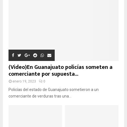
e
:
U
E
D
A
(Video)En Guanajuato policías someten a
comerciante por supuesta...
enero 19, 2023
0
Policías del estado de Guanajuato sometieron a un
comerciante de verduras tras una...