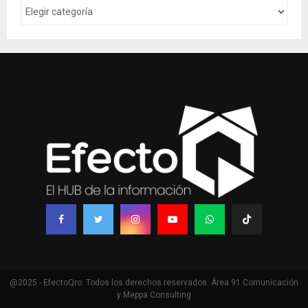
@2025 - EfectoQro. Todos los derechos reservados. Área 91 Comunicación
y Meppa Consulting