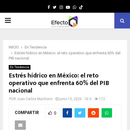
Facebook
Twitter
Instagram
Youtube
Whatsapp
MENÚ
PRINCIPAL
INICIO
En Tendencia
Estrés hídrico en México: el reto operativo que enfrenta 60% del
PIB nacional
En Tendencia
Estrés hídrico en México: el reto
operativo que enfrenta 60% del PIB
nacional
POR
Juan Carlos Machorro
junio 15, 2026
0
172
COMPARTIR
0