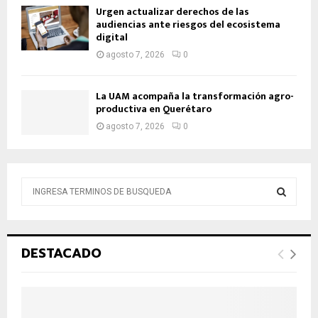
Urgen actualizar derechos de las
audiencias ante riesgos del ecosistema
digital
agosto 7, 2026
0
La UAM acompaña la transformación agro-
productiva en Querétaro
agosto 7, 2026
0
B
ú
s
B
q
u
Ú
DESTACADO
e
d
S
a
d
Q