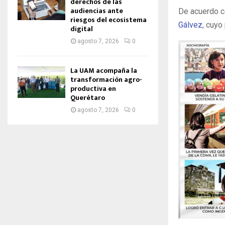
derechos de las
audiencias ante
De acuerdo c
riesgos del ecosistema
Gálvez
, cuyo
digital
agosto 7, 2026
0
La UAM acompaña la
transformación agro-
productiva en
Querétaro
agosto 7, 2026
0