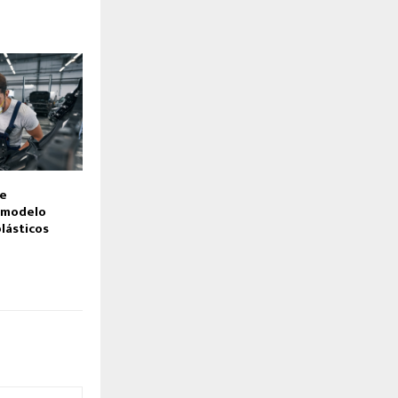
e
 modelo
plásticos