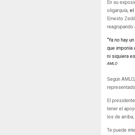
En su exposic
oligarquía,
el
Ernesto Zedi
reagrupando 
“Ya no hay un
que imponía a
ni siquiera e
AMLO
Según AMLO, 
representado 
El presidente
tener el apoy
los de arriba,
Te puede int