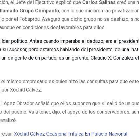
ión, el Jefe del Ejecutivo explicó que
Carlos Salinas
creó una 
 llamado Grupo Compacto
, con lo que iniciaron las privatizaci
llo por el Fobaproa. Aseguró que dicho grupo no se deshizo, sin
aunque en condiciones desfavorables para ellos.
 líder político. Antes cuando imperaba el dedazo, era el president
 su sucesor, pero estamos hablando del presidente, de una insti
s un dirigente de un partido, es un gerente, Claudio X. González e
el mismo empresario es quien hizo las consultas para que este
por Xóchitl Gálvez.
 López Obrador señaló que ellos suponen que si salió de un pue
o del pueblo. Va a tener, dijo, el apoyo de los conservadores, au
 analizó.
eresar:
Xóchitl Gálvez Ocasiona Trifulca En Palacio Nacional