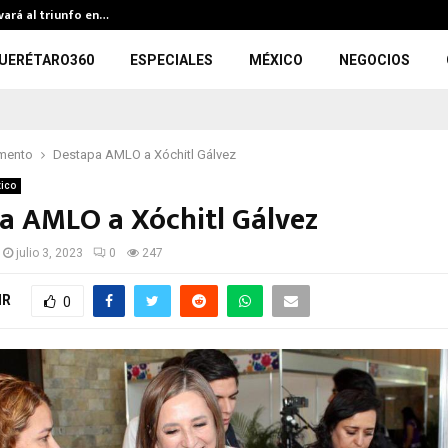
evará al triunfo en…
299 per
UERÉTARO360
ESPECIALES
MÉXICO
NEGOCIOS
mento
Destapa AMLO a Xóchitl Gálvez
ico
a AMLO a Xóchitl Gálvez
julio 3, 2023
0
247
IR
0