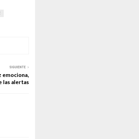
Z
SIGUIENTE
ez emociona,
e las alertas