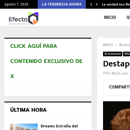
tería y…
La unidad nos ll
agosto 7, 2026
LA TENDENCIA AHORA
INICIO
Q
CLICK AQUÍ PARA
INICIO
Al mo
Al momento
Méx
Destap
CONTENIDO EXCLUSIVO DE
POR
Alheli Lara
X
COMPART
ÚLTIMA HORA
Dreams Estrella del