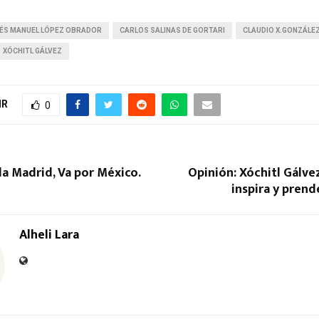
ÉS MANUEL LÓPEZ OBRADOR
CARLOS SALINAS DE GORTARI
CLAUDIO X.GONZÁLE
XÓCHITL GÁLVEZ
IR
0
la Madrid, Va por México.
Opinión: Xóchitl Gálv
inspira y prend
Alheli Lara