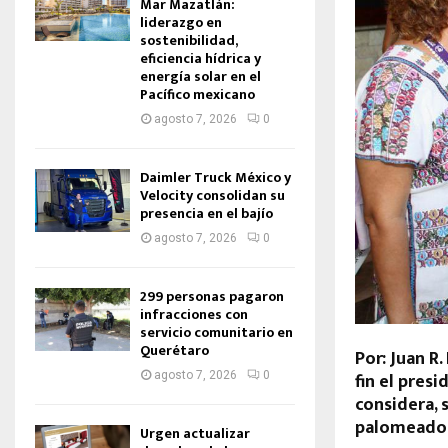
Mar Mazatlán:
liderazgo en
sostenibilidad,
eficiencia hídrica y
energía solar en el
Pacífico mexicano
agosto 7, 2026
0
Daimler Truck México y
Velocity consolidan su
presencia en el bajío
agosto 7, 2026
0
299 personas pagaron
infracciones con
servicio comunitario en
Querétaro
Por: Juan R
fin el pres
agosto 7, 2026
0
considera, 
palomeado p
Urgen actualizar