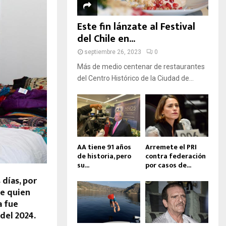
D
A
Este fin lánzate al Festival
del Chile en...
septiembre 26, 2023
0
Más de medio centenar de restaurantes
del Centro Histórico de la Ciudad de...
AA tiene 91 años
Arremete el PRI
de historia, pero
contra federación
su...
por casos de...
días, por
de quien
a fue
del 2024.