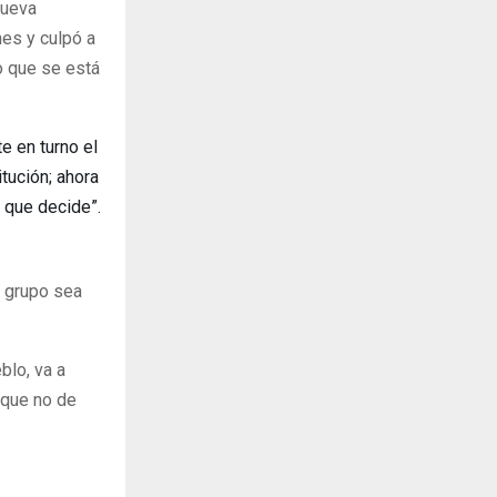
nueva
ones y culpó a
o que se está
e en turno el
tución; ahora
l que decide”.
 grupo sea
blo, va a
nque no de