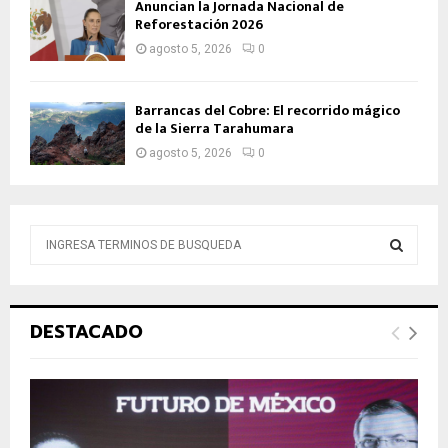
Anuncian la Jornada Nacional de
Reforestación 2026
agosto 5, 2026
0
Barrancas del Cobre: El recorrido mágico
de la Sierra Tarahumara
agosto 5, 2026
0
B
ú
s
B
q
u
Ú
DESTACADO
e
d
S
a
d
Q
e
:
U