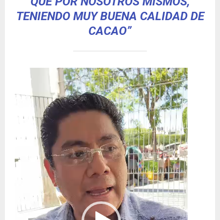
QUE POR NOSOTROS MISMOS,
TENIENDO MUY BUENA CALIDAD DE
CACAO”
R
e
p
r
o
d
u
c
t
o
r
d