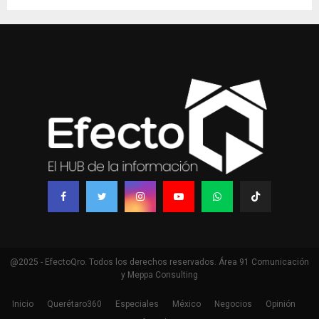
@2025 - EfectoQro. Todos los derechos reservados. Área 91 Comunicación
y Meppa Consulting
Inicio
Querétaro360
Especiales
México
Negocios
Opinión