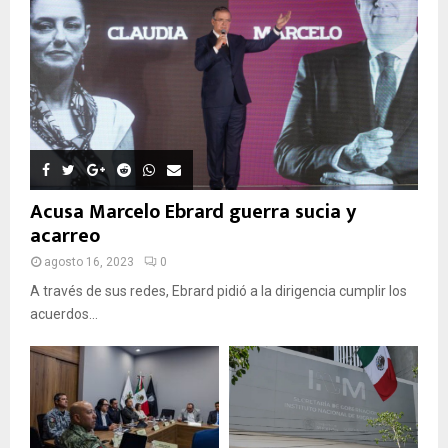
E
D
A
Acusa Marcelo Ebrard guerra sucia y
acarreo
agosto 16, 2023
0
A través de sus redes, Ebrard pidió a la dirigencia cumplir los
acuerdos...