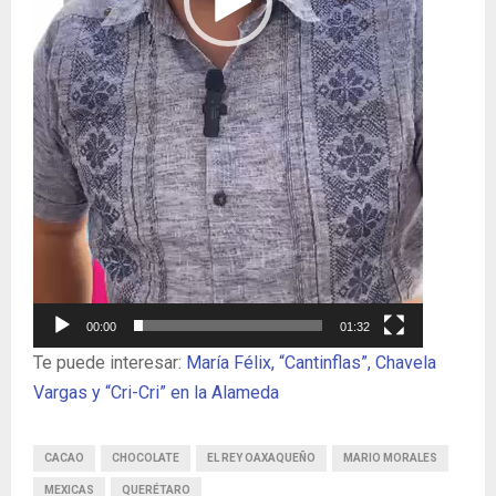
e
v
í
d
e
o
00:00
01:32
Te puede interesar:
María Félix, “Cantinflas”, Chavela
Vargas y “Cri-Cri” en la Alameda
CACAO
CHOCOLATE
EL REY OAXAQUEÑO
MARIO MORALES
MEXICAS
QUERÉTARO