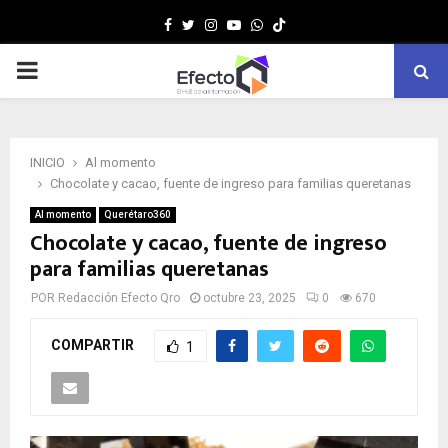
Facebook
Twitter
Instagram
Youtube
Whatsapp
MENÚ
PRINCIPAL
INICIO
Al momento
Chocolate y cacao, fuente de ingreso para familias queretanas
Al momento
Querétaro360
Chocolate y cacao, fuente de ingreso
para familias queretanas
POR
Redacción Efecto Qro
octubre 23, 2025
0
670
COMPARTIR
1