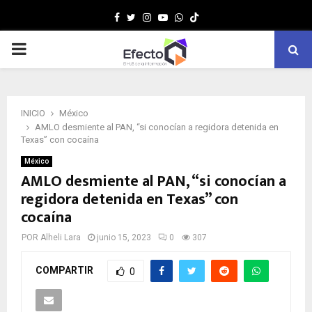
Facebook
Twitter
Instagram
Youtube
Whatsapp
MENÚ
PRINCIPAL
INICIO
México
AMLO desmiente al PAN, “si conocían a regidora detenida en
Texas” con cocaína
México
AMLO desmiente al PAN, “si conocían a
regidora detenida en Texas” con
cocaína
POR
Alheli Lara
junio 15, 2023
0
307
COMPARTIR
0