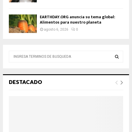
EARTHDAY.ORG anuncia su tema global:
Alimentos para nuestro planeta
agosto 6, 2026
0
B
ú
s
B
q
u
Ú
DESTACADO
e
d
S
a
d
Q
e
:
U
E