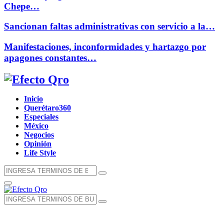
Chepe…
Sancionan faltas administrativas con servicio a la…
Manifestaciones, inconformidades y hartazgo por
apagones constantes…
Facebook
Twitter
Instagram
Youtube
Whatsapp
Inicio
Querétaro360
Especiales
México
Negocios
Opinión
Life Style
Búsqueda
Búsqueda
de:
Menú
Principal
Búsqueda
Búsqueda
de: