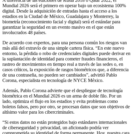
A diferencia de las ediciones de Rusia 2018 o Qatar 2022, el
Mundial 2026 será el primero en operar bajo un ecosistema 100%
digital. Desde la adquisición de entradas hasta el acceso a los
estadios en la Ciudad de México, Guadalajara y Monterrey, la
biometría (reconocimiento facial y digital) será el estándar para
garantizar la seguridad en un evento masivo en el que están
involucrados 48 países.
De acuerdo con expertos, para una persona común los riesgos van
más allá del extravío de una simple cartera física. “En este nuevo
entorno, la pérdida o robo de credenciales digitales puede derivar en
la suplantación de identidad para cometer fraudes financieros, el
rastreo de movimientos en tiempo real a través de las sedes o, en
casos críticos, la exposición de rasgos biométricos que, a diferencia
de una contraseña, no pueden ser cambiados”, advirtió Pablo
Corona, especialista en tecnología de NYCE México.
Además, Pablo Corona advierte que el despliegue de tecnología
biométrica en el Mundial 2026 es un arma de doble filo. Por un
lado, optimiza el flujo en los estadios y evita problemas como
boletos falsos, pero por otro, se procesan datos que son objetivos de
altísimo valor para los cibercriminales.
“Si estos datos no están protegidos bajo estándares internacionales
de ciberseguridad y privacidad, un aficionado podría ver
comprometida su identidad de forma permanente. Hoy, nuestra cara