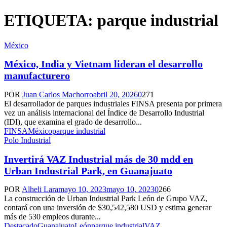
ETIQUETA: parque industrial
México
México, India y Vietnam lideran el desarrollo
manufacturero
POR
Juan Carlos Machorro
abril 20, 2026
0
271
El desarrollador de parques industriales FINSA presenta por primera
vez un análisis internacional del Índice de Desarrollo Industrial
(IDI), que examina el grado de desarrollo...
FINSA
México
parque industrial
Polo Industrial
Invertirá VAZ Industrial más de 30 mdd en
Urban Industrial Park, en Guanajuato
POR
Alheli Lara
mayo 10, 2023
mayo 10, 2023
0
266
La construcción de Urban Industrial Park León de Grupo VAZ,
contará con una inversión de $30,542,580 USD y estima generar
más de 530 empleos durante...
Destacado
Guanajuato
León
parque industrial
VAZ