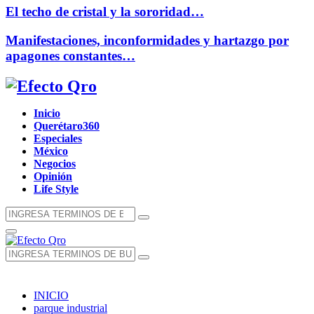
El techo de cristal y la sororidad…
Manifestaciones, inconformidades y hartazgo por
apagones constantes…
Facebook
Twitter
Instagram
Youtube
Whatsapp
Inicio
Querétaro360
Especiales
México
Negocios
Opinión
Life Style
Búsqueda
Búsqueda
de:
Menú
Principal
Búsqueda
Búsqueda
de:
INICIO
parque industrial