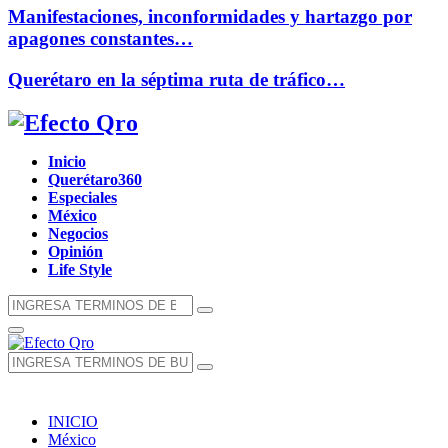
Manifestaciones, inconformidades y hartazgo por
apagones constantes…
Querétaro en la séptima ruta de tráfico…
Facebook
Twitter
Instagram
Youtube
Whatsapp
Inicio
Querétaro360
Especiales
México
Negocios
Opinión
Life Style
Búsqueda
Búsqueda
de:
Menú
Principal
Búsqueda
Búsqueda
de:
INICIO
México