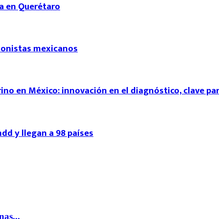
a en Querétaro
sionistas mexicanos
ino en México: innovación en el diagnóstico, clave pa
d y llegan a 98 países
nas...