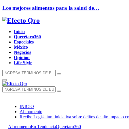
Los mejores alimentos para la salud de…
Facebook
Twitter
Instagram
Youtube
Whatsapp
Inicio
Querétaro360
Especiales
México
Negocios
Opinión
Life Style
Búsqueda
Búsqueda
de:
Menú
Principal
Búsqueda
Búsqueda
de:
INICIO
Al momento
Recibe Legislatura iniciativa sobre delitos de alto impacto 
Al momento
En Tendencia
Querétaro360