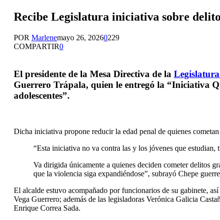
Recibe Legislatura iniciativa sobre delit
POR
Marlene
mayo 26, 2026
0
229
COMPARTIR
0
El presidente de la Mesa Directiva de la
Legislatur
Guerrero Trápala, quien le entregó la “Iniciativa Q
adolescentes”.
Dicha iniciativa propone reducir la edad penal de quienes cometan 
“Esta iniciativa no va contra las y los jóvenes que estudian,
Va dirigida únicamente a quienes deciden cometer delitos gra
que la violencia siga expandiéndose”, subrayó Chepe guerre
El alcalde estuvo acompañado por funcionarios de su gabinete, así 
Vega Guerrero; además de las legisladoras Verónica Galicia Cast
Enrique Correa Sada.