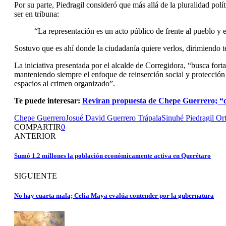
Por su parte, Piedragil consideró que más allá de la pluralidad polí
ser en tribuna:
“La representación es un acto público de frente al pueblo y e
Sostuvo que es ahí donde la ciudadanía quiere verlos, dirimiendo t
La iniciativa presentada por el alcalde de Corregidora, “busca fort
manteniendo siempre el enfoque de reinserción social y protección 
espacios al crimen organizado”.
Te puede interesar:
Reviran propuesta de Chepe Guerrero; “ca
Chepe Guerrero
Josué David Guerrero Trápala
Sinuhé Piedragil Ort
COMPARTIR
0
ANTERIOR
Sumó 1.2 millones la población económicamente activa en Querétaro
SIGUIENTE
No hay cuarta mala; Celia Maya evalúa contender por la gubernatura