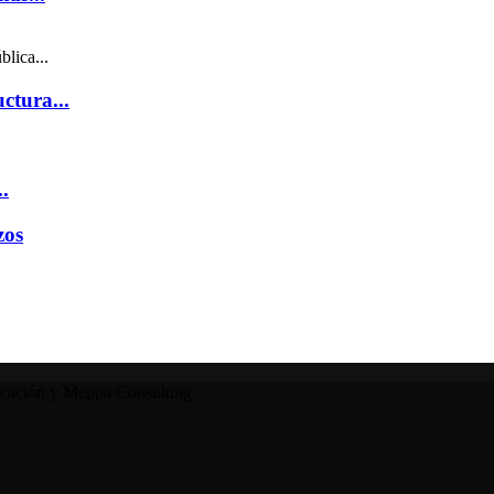
blica...
ctura...
.
zos
icación y Meppa Consulting