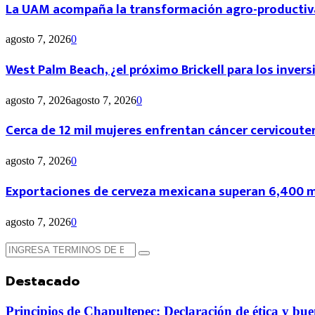
La UAM acompaña la transformación agro-productiv
agosto 7, 2026
0
West Palm Beach, ¿el próximo Brickell para los inver
agosto 7, 2026
agosto 7, 2026
0
Cerca de 12 mil mujeres enfrentan cáncer cervicouter
agosto 7, 2026
0
Exportaciones de cerveza mexicana superan 6,400 md
agosto 7, 2026
0
Búsqueda
Búsqueda
de:
Destacado
Principios de Chapultepec: Declaración de ética y bue