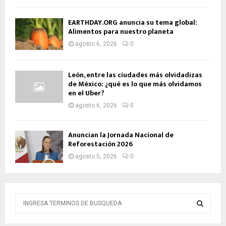
EARTHDAY.ORG anuncia su tema global:
Alimentos para nuestro planeta
agosto 6, 2026
0
León, entre las ciudades más olvidadizas
de México: ¿qué es lo que más olvidamos
en el Uber?
agosto 6, 2026
0
Anuncian la Jornada Nacional de
Reforestación 2026
agosto 5, 2026
0
B
ú
s
B