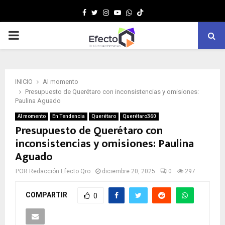
Facebook
Twitter
Instagram
Youtube
Whatsapp
MENÚ
PRINCIPAL
INICIO
Al momento
Presupuesto de Querétaro con inconsistencias y omisiones:
Paulina Aguado
Al momento
En Tendencia
Querétaro
Querétaro360
Presupuesto de Querétaro con
inconsistencias y omisiones: Paulina
Aguado
POR
Redacción Efecto Qro
diciembre 20, 2025
0
297
COMPARTIR
0