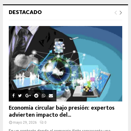
q
u
Ú
DESTACADO
e
d
S
a
d
Q
e
:
U
E
D
A
Economía circular bajo presión: expertos
advierten impacto del...
mayo 29, 2026
0