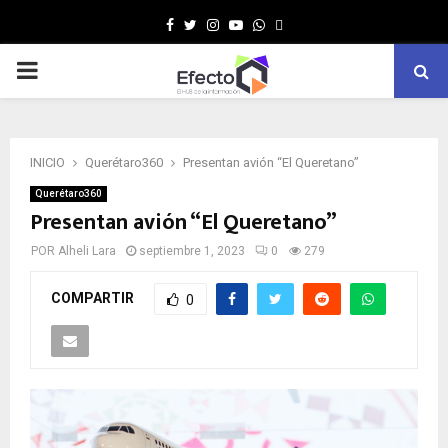
Facebook
Twitter
Instagram
Youtube
Whatsapp
MENÚ
PRINCIPAL
INICIO
Querétaro360
Presentan avión “El Queretano”
Querétaro360
Presentan avión “El Queretano”
POR
Alheli Lara
septiembre 1, 2023
0
279
COMPARTIR
0