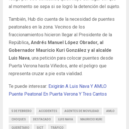
al momento se sepa si se logró la detención del sujeto.
También, Hub dio cuenta de la necesidad de puentes
peatonales en la zona. Vecinos de los
fraccionamientos hicieron llegar al Presidente de la
República
, Andrés Manuel López Obrador, al
Gobernador Mauricio Kuri González y al alcalde
Luis Nava
, una petición para colocar puentes desde
Puerta Verona hasta Viñedos, ante el peligro que
representa cruzar a pie esta vialidad.
Te puede interesar:
Exigirán A Luis Nava Y AMLO
Puente Peatonal En Puerta Verona Y Tres Cantos
5 DE FEBRERO
ACCIDENTES
AGENTES DE MOVILIDAD
AMLO
CHOQUES
DESTACADO
LUIS NAVA
MAURICIO KURI
QUERÉTARO
SICT
TRÁFICO