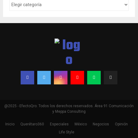
@2025 - EfectoQro. Todos los derechos reservados. Área 91 Comunicación
y Meppa Consulting
Inicio
Querétaro360
Especiales
México
Negocios
Opinión
Life Style