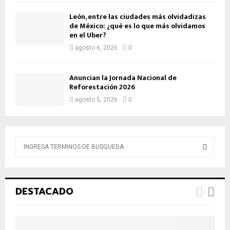
León, entre las ciudades más olvidadizas
de México: ¿qué es lo que más olvidamos
en el Uber?
agosto 6, 2026
0
Anuncian la Jornada Nacional de
Reforestación 2026
agosto 5, 2026
0
B
ú
s
B
q
u
Ú
DESTACADO
e
d
S
a
d
Q