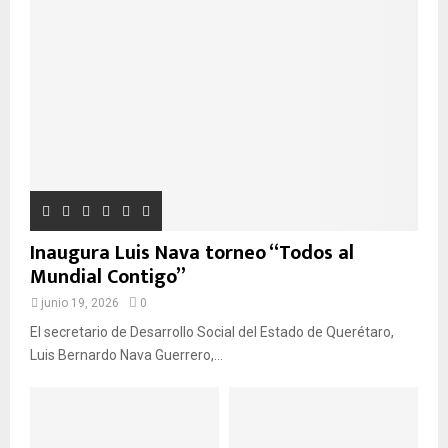
e
:
U
E
D
A
Inaugura Luis Nava torneo “Todos al
Mundial Contigo”
junio 19, 2026
0
El secretario de Desarrollo Social del Estado de Querétaro,
Luis Bernardo Nava Guerrero,...