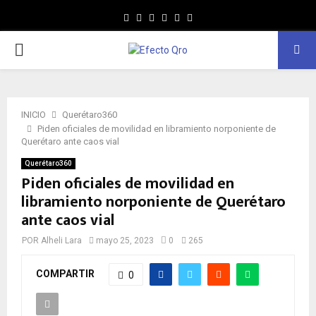
Facebook
Twitter
Instagram
Youtube
Whatsapp
MENÚ
PRINCIPAL
INICIO
Querétaro360
Piden oficiales de movilidad en libramiento norponiente de
Querétaro ante caos vial
Querétaro360
Piden oficiales de movilidad en
libramiento norponiente de Querétaro
ante caos vial
POR
Alheli Lara
mayo 25, 2023
0
265
COMPARTIR
0